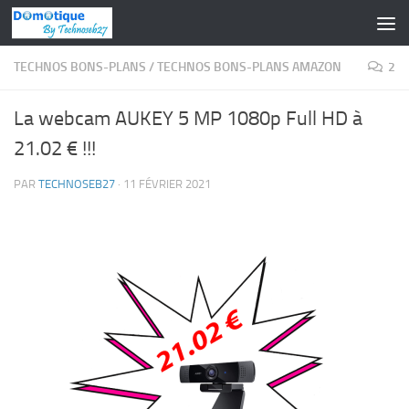
Skip to content
TECHNOS BONS-PLANS
/
TECHNOS BONS-PLANS AMAZON
2
La webcam AUKEY 5 MP 1080p Full HD à
21.02 € !!!
PAR
TECHNOSEB27
·
11 FÉVRIER 2021