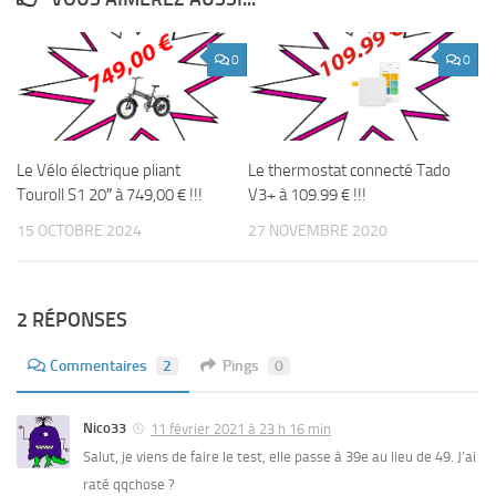
0
0
Le Vélo électrique pliant
Le thermostat connecté Tado
Touroll S1 20″ à 749,00 € !!!
V3+ à 109.99 € !!!
15 OCTOBRE 2024
27 NOVEMBRE 2020
2 RÉPONSES
Commentaires
2
Pings
0
Nico33
11 février 2021 à 23 h 16 min
Salut, je viens de faire le test, elle passe à 39e au lieu de 49. J’ai
raté qqchose ?