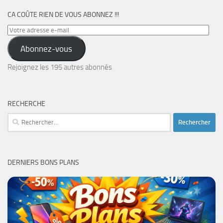
CA COÛTE RIEN DE VOUS ABONNEZ !!!
Votre
adresse
Abonnez-vous
e-
mail
Rejoignez les 195 autres abonnés
RECHERCHE
Rechercher :
DERNIERS BONS PLANS