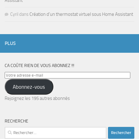
Assistant
Cyril
dans
Création d’un thermostat virtuel sous Home Assistant
PLUS
CA COÛTE RIEN DE VOUS ABONNEZ !!!
Votre
adresse
Abonnez-vous
e-
mail
Rejoignez les 195 autres abonnés
RECHERCHE
Rechercher :