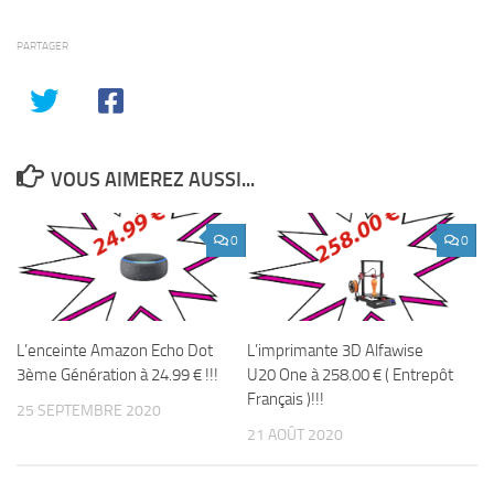
PARTAGER
VOUS AIMEREZ AUSSI...
0
0
L’enceinte Amazon Echo Dot
L’imprimante 3D Alfawise
3ème Génération à 24.99 € !!!
U20 One à 258.00 € ( Entrepôt
Français )!!!
25 SEPTEMBRE 2020
21 AOÛT 2020