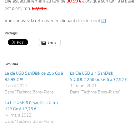
Elle est actuellement au tarif de
30.99 €
alors que son tarif à la base
est d’environ
62,99 €
Vous pouvez la retrouver en cliquant directement
ICI
Partager :
E-mail
Similaire
La clé USB SanDisk de 256 Go à
La Clé USB 3.1 SanDisk
32.99 € !!!
SDDDC2 256 Go G46 à 37,52 €
1 août 2021
11 mars 2021
Dans "Technos Bons-Plans"
Dans "Technos Bons-Plans"
La Clé USB 3.0 SanDisk Ultra
128 Go à 17,75 € !!!
14 mars 2022
Dans "Technos Bons-Plans"