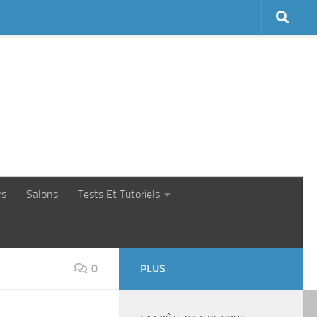
rs
Salons
Tests Et Tutoriels
0
PLUS