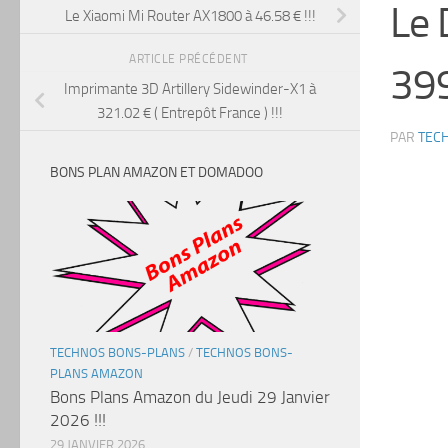
Le 
Le Xiaomi Mi Router AX1800 à 46.58 € !!!
ARTICLE PRÉCÉDENT
399
Imprimante 3D Artillery Sidewinder-X1 à
321.02 € ( Entrepôt France ) !!!
PAR
TEC
BONS PLAN AMAZON ET DOMADOO
TECHNOS BONS-PLANS
/
TECHNOS BONS-
PLANS AMAZON
Bons Plans Amazon du Jeudi 29 Janvier
2026 !!!
29 JANVIER 2026