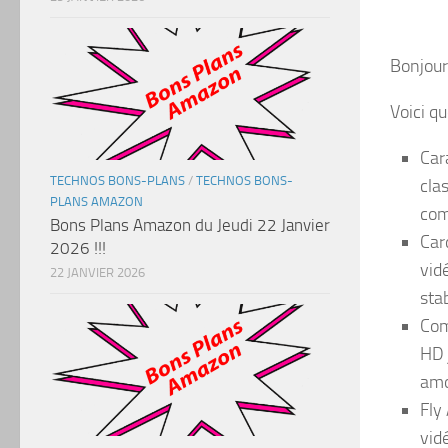
Bonjour
Voici q
Car
TECHNOS BONS-PLANS
/
TECHNOS BONS-
cla
PLANS AMAZON
com
Bons Plans Amazon du Jeudi 22 Janvier
Car
2026 !!!
vid
22 JANVIER 2026
stab
Com
HD 
amo
Fly
vid