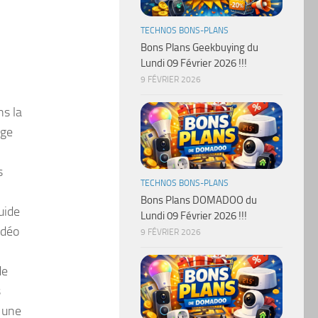
TECHNOS BONS-PLANS
Bons Plans Geekbuying du
Lundi 09 Février 2026 !!!
9 FÉVRIER 2026
ns la
rge
s
TECHNOS BONS-PLANS
Bons Plans DOMADOO du
uide
Lundi 09 Février 2026 !!!
idéo
9 FÉVRIER 2026
de
s
, une