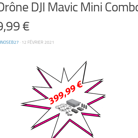
Drône DJI Mavic Mini Comb
,99 €
HNOSEB27
·
12 FÉVRIER 2021