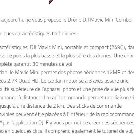
 aujourd’hui je vous propose le Drône DJI Mavic Mini Combo.
uelques caractéristiques techniques :
actéristiques: DJI Mavic Mini, portable et compact (249G), da
sse de poids la plus basse et la plus sûre des drones. Une cha
plète garantit 30 minutes de vol
dan: le Mavic Mini permet des photos aériennes 12MP et de
éos 2.7K Quad HD. Le cardan motorisé à 3 axes assure une
ilité supérieure de l’appareil photo et une prise de vue plus fl
mande à distance: La radiocommande permet une liaison v
jusqu’à une distance de 2 km. Des sticks de commande
vibles peuvent être placées à l’intérieur de la radiocomman
 App: l’application DJI Fly vous permet de créer des séquence
éo en quelques clics. Il comprend également le tutoriel de vol