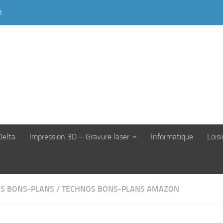
t
Delta
Impression 3D – Gravure laser
Informatique
Loisi
S BONS-PLANS
/
TECHNOS BONS-PLANS AMAZON