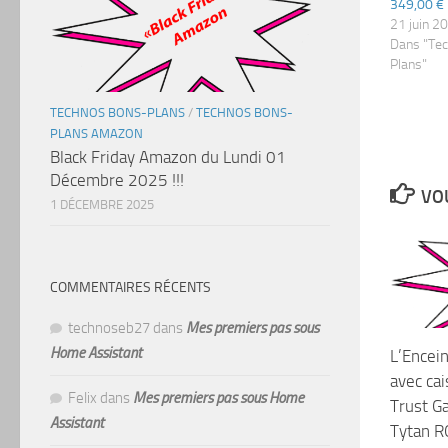
349,00 €
21 juin 2
Dans "Te
Plans"
TECHNOS BONS-PLANS
/
TECHNOS BONS-
PLANS AMAZON
Black Friday Amazon du Lundi 01
Décembre 2025 !!!
VOU
1 DÉCEMBRE 2025
COMMENTAIRES RÉCENTS
technoseb27
dans
Mes premiers pas sous
Home Assistant
L’Encei
avec ca
Felix
dans
Mes premiers pas sous Home
Trust G
Assistant
Tytan R