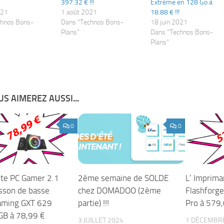
397.32 € !!!
Extrême en 128 Go à
021
1 août 2021
18.88 € !!!
chnos Bons-
Dans "Technos Bons-
18 juin 2021
Plans"
Dans "Technos Bons-
Plans"
S AIMEREZ AUSSI...
0
0
nte PC Gamer 2.1
2ème semaine de SOLDE
L’ Imprim
isson de basse
chez DOMADOO (2ème
Flashforg
aming GXT 629
partie) !!!
Pro à 579
GB à 78,99 €
3 JUILLET 2024
1 DÉCEMBR