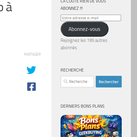
CA COÛTE RIEN DE VOUS
o à
ABONNEZ !!!
Votre
adresse
Abonnez-vous
e-
mail
Rejoignez les 195 autres
abonnés
PARTAGER
RECHERCHE
Rechercher :
DERNIERS BONS PLANS