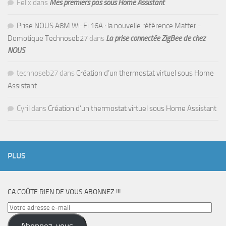
Felix
dans
Mes premiers pas sous Home Assistant
Prise NOUS A8M Wi-Fi 16A : la nouvelle référence Matter -
Domotique Technoseb27
dans
La prise connectée ZigBee de chez
NOUS
technoseb27
dans
Création d’un thermostat virtuel sous Home
Assistant
Cyril
dans
Création d’un thermostat virtuel sous Home Assistant
PLUS
CA COÛTE RIEN DE VOUS ABONNEZ !!!
Votre
adresse