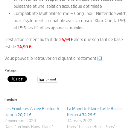
puissante et une isolation acoustique optimisée
Compatibilité Multiplateforme – Conçu pour Nintendo Switch,
mais également compatible avec la console Xbox One, la PS$
et PS5, les PC et les appareils mobiles
Il est actuellement au tarif de
24,99 €
alors que son tarif de base
est d
e
34,99 €
Vous pouvez le retrouver en cliquant directement
ICI
Partager :
E-mail
Similaire
Les Ecouteurs Aukey Bluetooth
La Manette Filaire Turtle Beach
blanc à 20,71 €
Recon à 34,29 €
2 novembre 2020
14 mars 2022
Dans "Technos Bons-Plans"
Dans "Technos Bons-Plans"