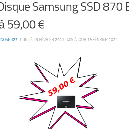
Disque Samsung SSD 870 
à 59,00 €
HNOSEB27
· PUBLIÉ
19 FÉVRIER 2021
· MIS À JOUR
19 FÉVRIER 2021