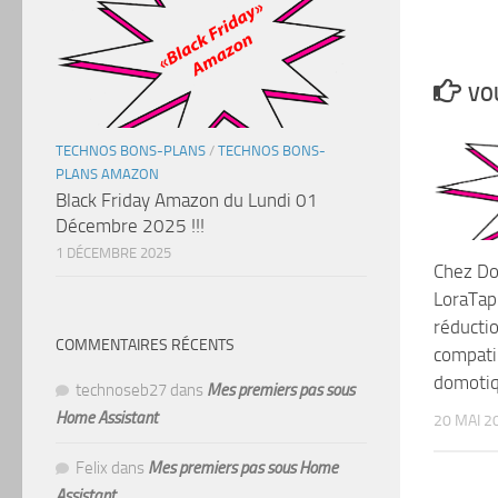
VOU
TECHNOS BONS-PLANS
/
TECHNOS BONS-
PLANS AMAZON
Black Friday Amazon du Lundi 01
Décembre 2025 !!!
1 DÉCEMBRE 2025
Chez Do
LoraTap
réducti
COMMENTAIRES RÉCENTS
compati
domotiqu
technoseb27
dans
Mes premiers pas sous
Home Assistant
20 MAI 2
Felix
dans
Mes premiers pas sous Home
Assistant