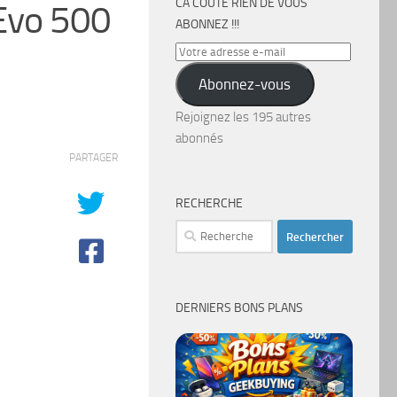
CA COÛTE RIEN DE VOUS
Evo 500
ABONNEZ !!!
Votre
adresse
Abonnez-vous
e-
mail
Rejoignez les 195 autres
abonnés
PARTAGER
RECHERCHE
Rechercher :
DERNIERS BONS PLANS