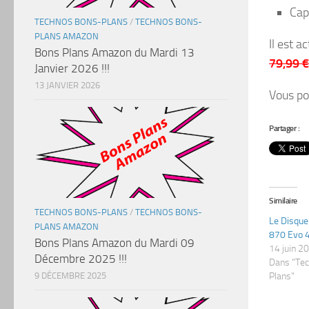
Cap
TECHNOS BONS-PLANS
/
TECHNOS BONS-
PLANS AMAZON
Il est a
Bons Plans Amazon du Mardi 13
79,99 €
Janvier 2026 !!!
13 JANVIER 2026
Vous po
Partager :
Similaire
TECHNOS BONS-PLANS
/
TECHNOS BONS-
Le Disqu
PLANS AMAZON
870 Evo 4 
Bons Plans Amazon du Mardi 09
14 juin 2
Décembre 2025 !!!
Dans "Te
9 DÉCEMBRE 2025
Plans"