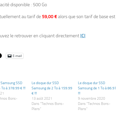
acité disponible : 500 Go
ctuellement au tarif de
59,00 €
alors que son tarif de base est
uvez le retrouver en cliquant directement
ICI
E-mail
e Samsung SSD
Le disque dur SSD
Le disque dur SSD
To à 378.99 € !!!
Samsung de 2 To à 159.99
Samsung de 1 To à 86.9
021
€ !!!
!!!
chnos Bons-
13 août 2021
9 novembre 2020
Dans "Technos Bons-
Dans "Technos Bons-
Plans"
Plans"