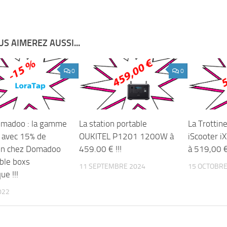
S AIMEREZ AUSSI...
0
0
madoo : la gamme
La station portable
La Trottine
 avec 15% de
OUKITEL P1201 1200W à
iScooter 
on chez Domadoo
459.00 € !!!
à 519,00 € 
ble boxs
11 SEPTEMBRE 2024
15 OCTOBRE
e !!!
022