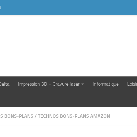
t
Delta
Impression 3D – Gravure laser
Informatique
Loisi
S BONS-PLANS
/
TECHNOS BONS-PLANS AMAZON