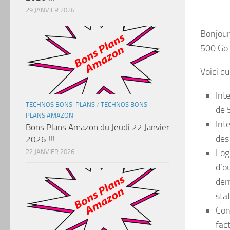
29 JANVIER 2026
Bonjour
500 Go.
Voici q
Int
TECHNOS BONS-PLANS
/
TECHNOS BONS-
de 
PLANS AMAZON
Int
Bons Plans Amazon du Jeudi 22 Janvier
des
2026 !!!
Log
22 JANVIER 2026
d’o
der
stat
Con
fac