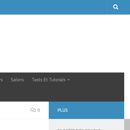
rs
Salons
Tests Et Tutoriels
0
PLUS