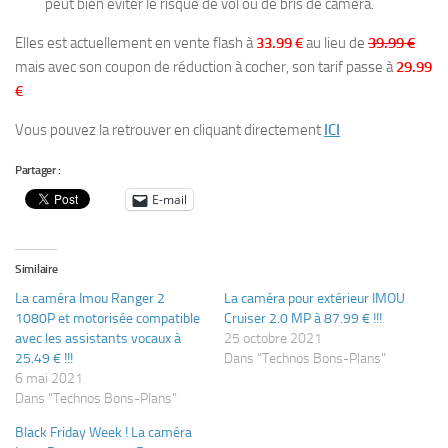
peut bien éviter le risque de vol ou de bris de caméra.
Elles est actuellement en vente flash à
33.99 €
au lieu de
39.99 €
mais avec son coupon de réduction à cocher, son tarif passe à
29.99
€
Vous pouvez la retrouver en cliquant directement
ICI
Partager :
E-mail
Similaire
La caméra Imou Ranger 2
La caméra pour extérieur IMOU
1080P et motorisée compatible
Cruiser 2.0 MP à 87.99 € !!!
avec les assistants vocaux à
25 octobre 2021
25.49 € !!!
Dans "Technos Bons-Plans"
6 mai 2021
Dans "Technos Bons-Plans"
Black Friday Week ! La caméra