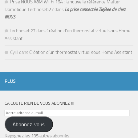
Prise NOUS A8M Wi-Fi 16A : la nouvelle référence Matter -
Domotique Technoseb27
dans
La prise connectée ZigBee de chez
NOUS
technoseb27
dans
Création d’un thermostat virtuel sous Home
Assistant
Cyril
dans
Création d’un thermostat virtuel sous Home Assistant
PLUS
CA COÛTE RIEN DE VOUS ABONNEZ !!!
Votre
adresse
Abonnez-vous
e-
mail
Rejoignez les 195 autres abonnés