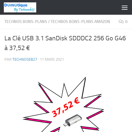
Skip to content
TECHNOS BONS-PLANS
/
TECHNOS BONS-PLANS AMAZON
0
La Clé USB 3.1 SanDisk SDDDC2 256 Go G46
à 37,52 €
PAR
TECHNOSEB27
·
11 MARS 2021