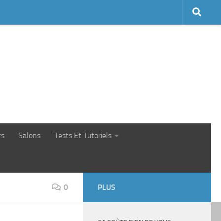
rs
Salons
Tests Et Tutoriels
0
PLUS