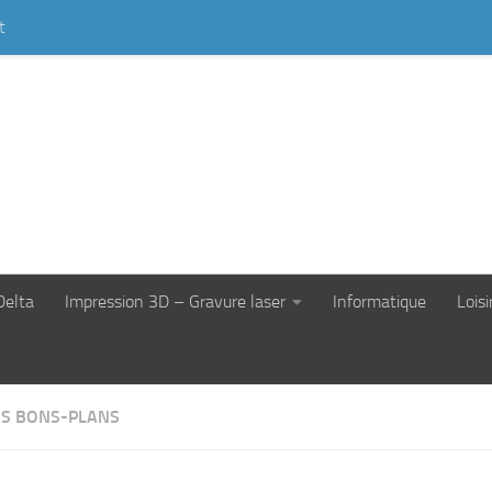
t
Delta
Impression 3D – Gravure laser
Informatique
Loisi
S BONS-PLANS