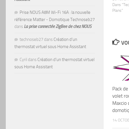
Dans "Te
Plans"
Prise NOUS A8M Wi-Fi 16A : la nouvelle
référence Matter - Domotique Technoseb27
dans
La prise connectée ZigBee de chez NOUS
technoseb27
dans
Création d’un
VOU
thermostat virtuel sous Home Assistant
Cyril
dans
Création d’un thermostat virtuel
sous Home Assistant
Pack de
volet r
Maxcio 
domotiq
14 OCTO