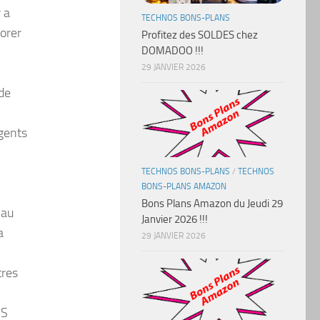
 a
TECHNOS BONS-PLANS
iorer
Profitez des SOLDES chez
DOMADOO !!!
29 JANVIER 2026
 de
igents
TECHNOS BONS-PLANS
/
TECHNOS
BONS-PLANS AMAZON
Bons Plans Amazon du Jeudi 29
 au
Janvier 2026 !!!
a
29 JANVIER 2026
tres
DS