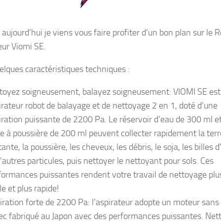
aujourd’hui je viens vous faire profiter d’un bon plan sur le 
eur Viomi SE.
uelques caractéristiques techniques :
toyez soigneusement, balayez soigneusement: VIOMI SE est
irateur robot de balayage et de nettoyage 2 en 1, doté d’une
iration puissante de 2200 Pa. Le réservoir d’eau de 300 ml et
te à poussière de 200 ml peuvent collecter rapidement la terr
tante, la poussière, les cheveux, les débris, le soja, les billes d
d’autres particules, puis nettoyer le nettoyant pour sols. Ces
formances puissantes rendent votre travail de nettoyage plu
le et plus rapide!
iration forte de 2200 Pa: l’aspirateur adopte un moteur sans 
ec fabriqué au Japon avec des performances puissantes. Net