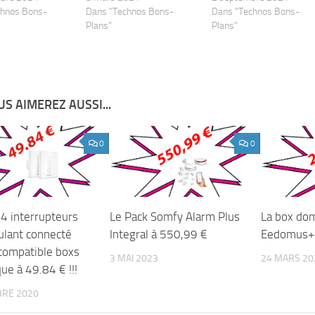
chnos Bons-
Dans "Technos Bons-
Dans "Technos Bons-
Plans"
Plans"
S AIMEREZ AUSSI...
0
0
 4 interrupteurs
Le Pack Somfy Alarm Plus
La box do
oulant connecté
Integral à 550,99 €
Eedomus+ à
compatible boxs
3 MAI 2023
24 MARS 20
ue à 49.84 € !!!
BRE 2020