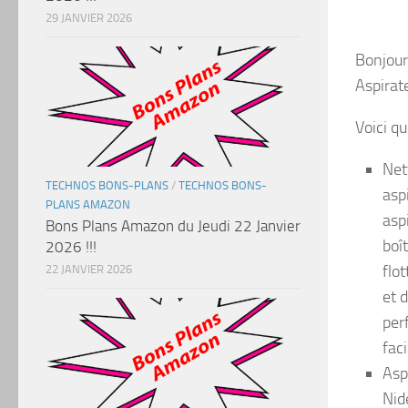
29 JANVIER 2026
Bonjour 
Aspirat
Voici q
Net
TECHNOS BONS-PLANS
/
TECHNOS BONS-
asp
PLANS AMAZON
asp
Bons Plans Amazon du Jeudi 22 Janvier
boî
2026 !!!
flot
22 JANVIER 2026
et 
per
faci
Asp
Nid