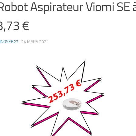
Robot Aspirateur Viomi SE 
,73 €
HNOSEB27
·
24 MARS 2021