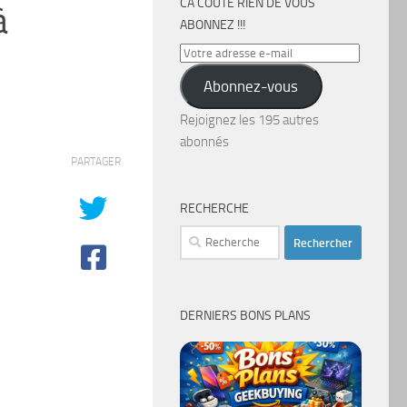
CA COÛTE RIEN DE VOUS
à
ABONNEZ !!!
Votre
adresse
Abonnez-vous
e-
mail
Rejoignez les 195 autres
abonnés
PARTAGER
RECHERCHE
Rechercher :
DERNIERS BONS PLANS