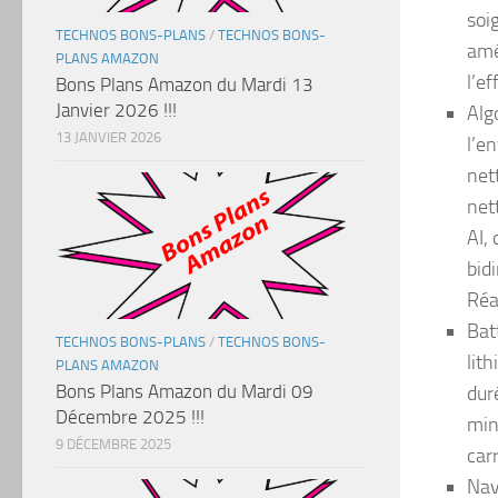
soi
TECHNOS BONS-PLANS
/
TECHNOS BONS-
amé
PLANS AMAZON
l’e
Bons Plans Amazon du Mardi 13
Janvier 2026 !!!
Alg
13 JANVIER 2026
l’e
net
net
AI,
bid
Réa
Bat
TECHNOS BONS-PLANS
/
TECHNOS BONS-
lit
PLANS AMAZON
Bons Plans Amazon du Mardi 09
dur
Décembre 2025 !!!
min
9 DÉCEMBRE 2025
car
Nav