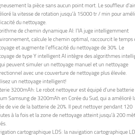
gneusement la pièce sans aucun point mort. Le souffleur d’air
lioré la vitesse de rotation jusqu’à 15000 tr / min pour amél
fficacité du nettoyage.
orithme de chemin dynamique AI: l’IA juge intelligemment
nvironnement, calcule le chemin optimal, raccourcit le temps
toyage et augmente l’efficacité du nettoyage de 30%. Le
toyage de type Y intelligent AI intègre des algorithmes intell
 qui peuvent simuler un nettoyage manuel et un nettoyage
irectionnel avec une couverture de nettoyage plus élevée.
lisez un nettoyage intelligent!
terie 3200mAh: Le robot nettoyeur est équipé d’une batterie
hium Samsung de 3200mAh en Corée du Sud, qui a amélioré l
ée de vie de la batterie de 20%. Il peut nettoyer pendant 120
utes à la fois et la zone de nettoyage atteint jusqu’à 200 mè
rés.
igation cartographique LDS: la navigation cartographique L