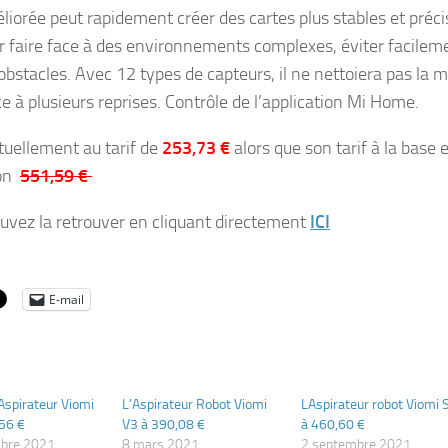
liorée peut rapidement créer des cartes plus stables et préci
r faire face à des environnements complexes, éviter facilem
 obstacles. Avec 12 types de capteurs, il ne nettoiera pas la
ce à plusieurs reprises. Contrôle de l’application Mi Home.
ctuellement au tarif de
253,73 €
alors que son tarif à la base 
ron
551,59 €
uvez la retrouver en cliquant directement
ICI
E-mail
Aspirateur Viomi
L’Aspirateur Robot Viomi
LAspirateur robot Viomi 
56 €
V3 à 390,08 €
à 460,60 €
bre 2021
8 mars 2021
2 septembre 2021