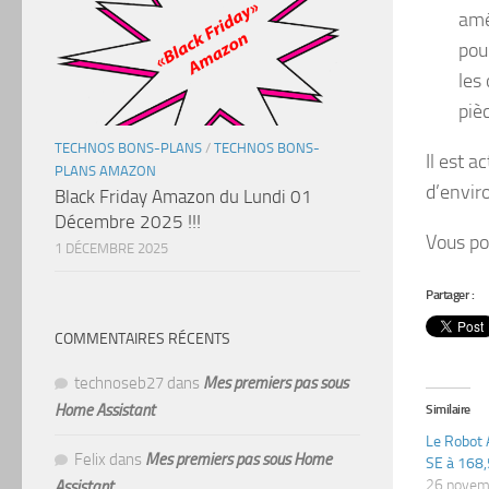
amé
pou
les
piè
TECHNOS BONS-PLANS
/
TECHNOS BONS-
Il est a
PLANS AMAZON
d’envi
Black Friday Amazon du Lundi 01
Décembre 2025 !!!
Vous po
1 DÉCEMBRE 2025
Partager :
COMMENTAIRES RÉCENTS
technoseb27
dans
Mes premiers pas sous
Home Assistant
Similaire
Le Robot 
Felix
dans
Mes premiers pas sous Home
SE à 168,
26 novem
Assistant