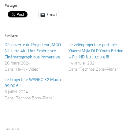
Partager :
E-mail
Similaire
Découverte du Projecteur JMGO
Le vidéoprojecteur portable
N1 Ultra 4K : Une Expérience
Xiaomi Mijia DLP Youth Edition
Cinématographique Immersive
– Full HD à 339.53 € !!!
26 mars 2024
14 janvier 2021
Dans "Hi-Fi - Vidéo"
Dans "Technos Bons-Plans"
Le Projecteur WANBO X2 Max à
99,00 € !!!
5 juillet 2024
Dans "Technos Bons-Plans"
PARTAGER