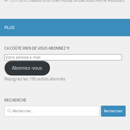
Cyril
dans
Création d’un thermostat virtuel sous Home Assistant
PLUS
CA COÛTE RIEN DE VOUS ABONNEZ !!!
Votre
adresse
Abonnez-vous
e-
mail
Rejoignez les 195 autres abonnés
RECHERCHE
Rechercher :