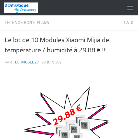
Skip to content
TECHNOS BONS-PLANS
0
Le lot de 10 Modules Xiaomi Mijia de
température / humidité à 29.88 € !!!
PAR
TECHNOSEB27
·
20 JUIN 2021