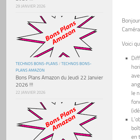
29 JANVIER 2026
Bonjour 
Caméra 
Voici q
Dif
TECHNOS BONS-PLANS
/
TECHNOS BONS-
hor
PLANS AMAZON
ave
Bons Plans Amazon du Jeudi 22 Janvier
ang
2026 !!!
le 
22 JANVIER 2026
fon
(id
L’o
boî
en 