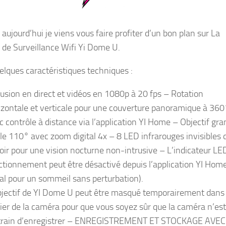
aujourd’hui je viens vous faire profiter d’un bon plan sur La
de Surveillance Wifi Yi Dome U.
uelques caractéristiques techniques :
fusion en direct et vidéos en 1080p à 20 fps – Rotation
izontale et verticale pour une couverture panoramique à 360
c contrôle à distance via l’application YI Home – Objectif gra
le 110° avec zoom digital 4x – 8 LED infrarouges invisibles 
noir pour une vision nocturne non-intrusive – L’indicateur LE
ctionnement peut être désactivé depuis l’application YI Hom
éal pour un sommeil sans perturbation).
bjectif de YI Dome U peut être masqué temporairement dans 
tier de la caméra pour que vous soyez sûr que la caméra n’es
train d’enregistrer – ENREGISTREMENT ET STOCKAGE AVEC