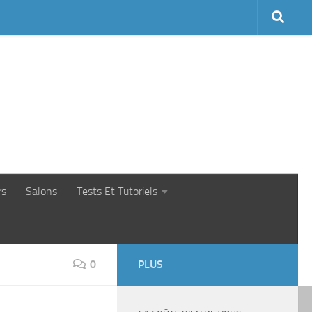
rs
Salons
Tests Et Tutoriels
0
PLUS