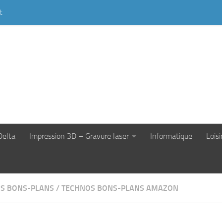
t
Delta
Impression 3D – Gravure laser
Informatique
Loisi
S BONS-PLANS
/
TECHNOS BONS-PLANS AMAZON