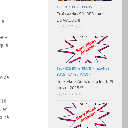
TECHNOS BONS-PLANS
Profitez des SOLDES chez
DOMADOO !!!
 la
29 JANVIER 2026
ée –
qu’à
0
TECHNOS BONS-PLANS
/
TECHNOS
BONS-PLANS AMAZON
éo de
Bons Plans Amazon du Jeudi 29
Janvier 2026 !!!
29 JANVIER 2026
MODE
, en
lité