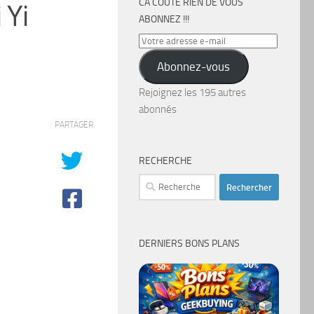
CA COÛTE RIEN DE VOUS
 Yi
ABONNEZ !!!
Votre
adresse
Abonnez-vous
e-
mail
Rejoignez les 195 autres
abonnés
PARTAGER
RECHERCHE
Rechercher :
DERNIERS BONS PLANS