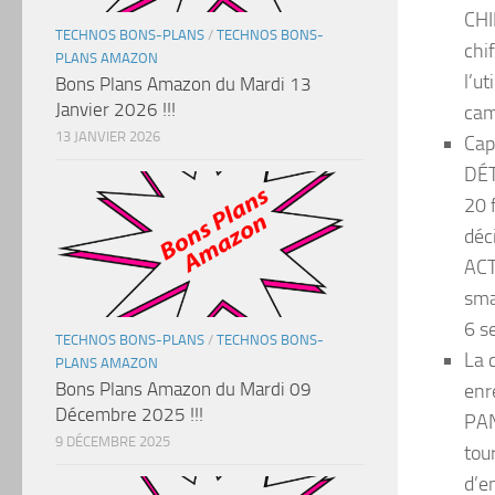
CHI
TECHNOS BONS-PLANS
/
TECHNOS BONS-
chi
PLANS AMAZON
l’u
Bons Plans Amazon du Mardi 13
Janvier 2026 !!!
cam
13 JANVIER 2026
Cap
DÉT
20 
déc
ACT
sma
6 s
TECHNOS BONS-PLANS
/
TECHNOS BONS-
La 
PLANS AMAZON
Bons Plans Amazon du Mardi 09
enr
Décembre 2025 !!!
PAN
9 DÉCEMBRE 2025
tou
d’e