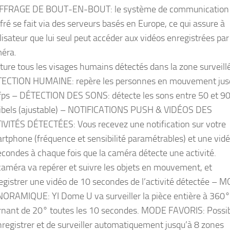
FFRAGE DE BOUT-EN-BOUT: le système de communication
ffré se fait via des serveurs basés en Europe, ce qui assure à
tilisateur que lui seul peut accéder aux vidéos enregistrées par
éra.
ture tous les visages humains détectés dans la zone surveill
ECTION HUMAINE: repère les personnes en mouvement jus
fps – DÉTECTION DES SONS: détecte les sons entre 50 et 9
ibels (ajustable) – NOTIFICATIONS PUSH & VIDÉOS DES
IVITÉS DÉTECTÉES: Vous recevez une notification sur votre
rtphone (fréquence et sensibilité paramétrables) et une vid
econdes à chaque fois que la caméra détecte une activité.
caméra va repérer et suivre les objets en mouvement, et
egistrer une vidéo de 10 secondes de l’activité détectée – 
ORAMIQUE: YI Dome U va surveiller la pièce entière à 360°
rnant de 20° toutes les 10 secondes. MODE FAVORIS: Possibi
nregistrer et de surveiller automatiquement jusqu’à 8 zones