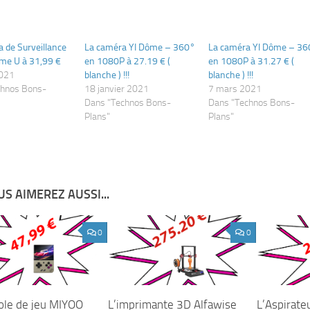
 de Surveillance
La caméra YI Dôme – 360°
La caméra YI Dôme – 36
ome U à 31,99 €
en 1080P à 27.19 € (
en 1080P à 31.27 € (
2021
blanche ) !!!
blanche ) !!!
chnos Bons-
18 janvier 2021
7 mars 2021
Dans "Technos Bons-
Dans "Technos Bons-
Plans"
Plans"
S AIMEREZ AUSSI...
0
0
ole de jeu MIYOO
L’imprimante 3D Alfawise
L’Aspirate