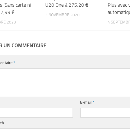
s (Sans carte ni
U20 One à 275,20 €
Plus avec 
47,99 €
automatiqu
3 NOVEMBRE 2020
BRE 2023
4 SEPTEMBR
ER UN COMMENTAIRE
entaire
*
E-mail
*
web