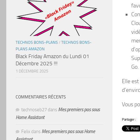
favo
Con
Clo
vid
men
TECHNOS BONS-PLANS
/
TECHNOS BONS-
d’o
PLANS AMAZON
Black Friday Amazon du Lundi 01
Sup
Décembre 2025 !!!
Go.
1 DÉCEMBRE 2025
Elle est
d’envir
COMMENTAIRES RÉCENTS
Vous po
technoseb27
dans
Mes premiers pas sous
Home Assistant
Partager :
Felix
dans
Mes premiers pas sous Home
Assistant