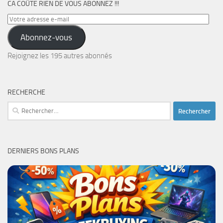
CA COÛTE RIEN DE VOUS ABONNEZ !!!
Votre
adresse
Abonnez-vous
e-
mail
Rejoignez les 195 autres abonnés
RECHERCHE
Rechercher :
DERNIERS BONS PLANS