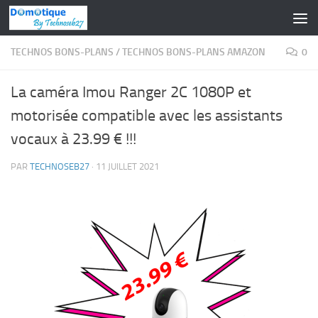
Skip to content
TECHNOS BONS-PLANS
/
TECHNOS BONS-PLANS AMAZON
0
La caméra Imou Ranger 2C 1080P et
motorisée compatible avec les assistants
vocaux à 23.99 € !!!
PAR
TECHNOSEB27
·
11 JUILLET 2021