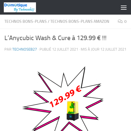
Skip to content
TECHNOS BONS-PLANS
/
TECHNOS BONS-PLANS AMAZON
0
L’Anycubic Wash & Cure à 129.99 € !!!
PAR
TECHNOSEB27
· PUBLIÉ
12 JUILLET 2021
· MIS À JOUR
12 JUILLET 2021