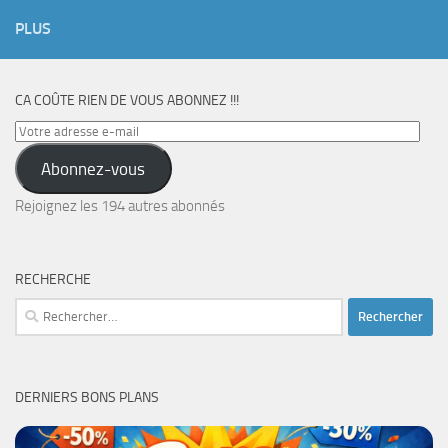
PLUS
CA COÛTE RIEN DE VOUS ABONNEZ !!!
Votre
adresse
Abonnez-vous
e-
mail
Rejoignez les 194 autres abonnés
RECHERCHE
Rechercher :
DERNIERS BONS PLANS