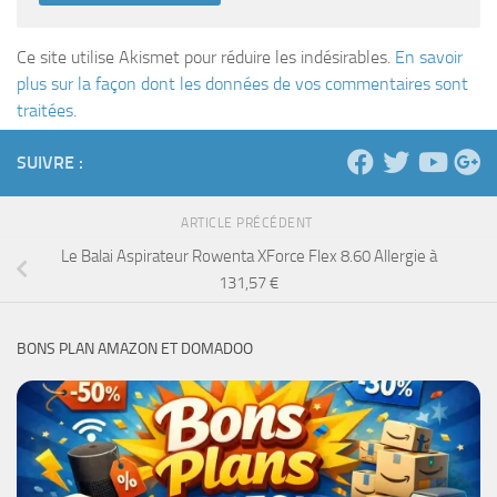
Ce site utilise Akismet pour réduire les indésirables.
En savoir
plus sur la façon dont les données de vos commentaires sont
traitées
.
SUIVRE :
ARTICLE PRÉCÉDENT
Le Balai Aspirateur Rowenta XForce Flex 8.60 Allergie à
131,57 €
BONS PLAN AMAZON ET DOMADOO