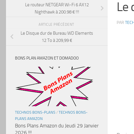
Le 
Le routeur NETGEAR Wi-Fi 6 AX12
Nighthawk à 200.98 € !!!
PAR
TEC
ARTICLE PRÉCÉDENT
Le Disque dur de Bureau WD Elements
12 To à 209,99 €
BONS PLAN AMAZON ET DOMADOO
TECHNOS BONS-PLANS
/
TECHNOS BONS-
PLANS AMAZON
Bons Plans Amazon du Jeudi 29 Janvier
2026 !!!