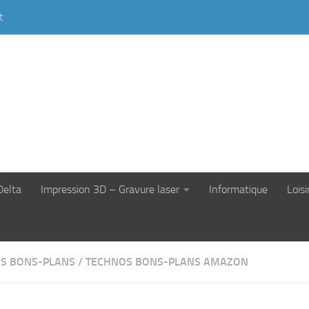
t
Delta
Impression 3D – Gravure laser
Informatique
Loisi
S BONS-PLANS
/
TECHNOS BONS-PLANS AMAZON