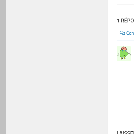
1 RÉP
Com
LAISS