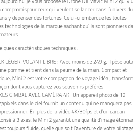
 aujourd’hui je vous propose le Drône DJI Mavic Mini 2 qui y 
n compromispour ceux qui veulent se lancer dans l’univers du
ans y dépenser des fortunes. Celui-ci embarque les toutes
es technologies de la marque sachant qu’ils sont pionniers da
mateurs.
uelques caractéristiques techniques :
K LÉGER, VOLANT LIBRE : Avec moins de 249 g, il pèse aut
une pomme et tient dans la paume de la main. Compact et
tique, Mini 2 est votre compagnon de voyage idéal, transfor
façon dont vous capturez vos souvenirs préférés
XES GIMBAL AVEC CAMÉRA 4K : Un appareil photo de 12
apixels dans le ciel fournit un contenu qui ne manquera pas
mpressionner. En plus de la vidéo 4K/30fps et d’un cardan
orisé à 3 axes, le Mini 2 garantit une qualité d’image étonna
est toujours fluide, quelle que soit l’aventure de votre pilotag