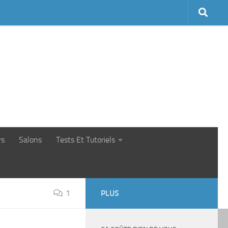
rs
Salons
Tests Et Tutoriels
1
PLUS