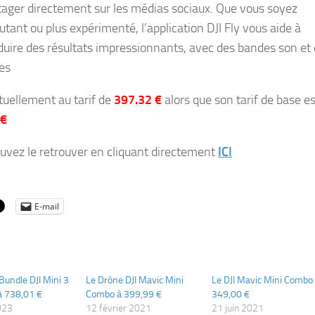
tager directement sur les médias sociaux. Que vous soyez
utant ou plus expérimenté, l’application DJI Fly vous aide à
duire des résultats impressionnants, avec des bandes son et
res
ctuellement au tarif de
397.32 €
alors que son tarif de base es
 €
uvez le retrouver en cliquant directement
ICI
E-mail
Bundle DJI Mini 3
Le Drône DJI Mavic Mini
Le DJI Mavic Mini Combo
à 738,01 €
Combo à 399,99 €
349,00 €
023
12 février 2021
21 juin 2021