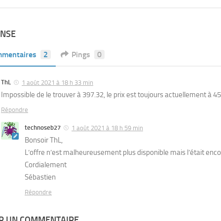
ONSE
mentaires
2
Pings
0
ThL
1 août 2021 à 18 h 33 min
Impossible de le trouver à 397.32, le prix est toujours actuellement à 4
Répondre
technoseb27
1 août 2021 à 18 h 59 min
Bonsoir ThL,
L’offre n’est malheureusement plus disponible mais l’était enco
Cordialement
Sébastien
Répondre
ER UN COMMENTAIRE