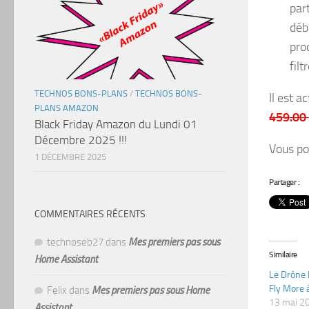
par
déb
pro
filt
TECHNOS BONS-PLANS
/
TECHNOS BONS-
Il est a
PLANS AMAZON
459.00
Black Friday Amazon du Lundi 01
Décembre 2025 !!!
Vous po
1 DÉCEMBRE 2025
Partager :
COMMENTAIRES RÉCENTS
technoseb27
dans
Mes premiers pas sous
Similaire
Home Assistant
Le Drône 
Fly More 
Felix
dans
Mes premiers pas sous Home
13 mai 2
Assistant