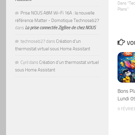
Dans "Te
Plans"
Prise NOUS A8M Wi-Fi 16A : la nouvelle
référence Matter - Domotique Technoseb27
dans
La prise connectée ZigBee de chez NOUS
technoseb27
dans
Création d’un
VOU
thermostat virtuel sous Home Assistant
Cyril
dans
Création d’un thermostat virtuel
sous Home Assistant
Bons Pl
Lundi 09
9 FÉVRIE