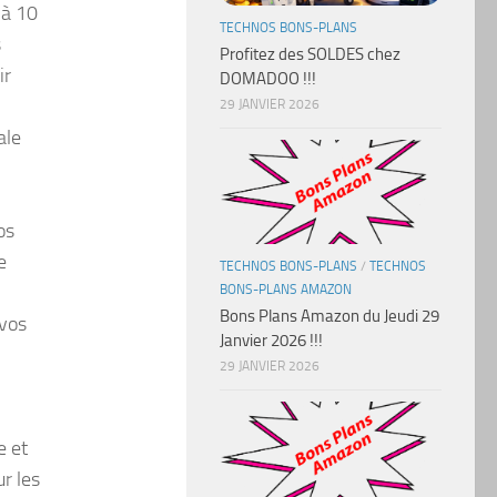
’à 10
TECHNOS BONS-PLANS
s
Profitez des SOLDES chez
ir
DOMADOO !!!
29 JANVIER 2026
ale
os
e
TECHNOS BONS-PLANS
/
TECHNOS
BONS-PLANS AMAZON
Bons Plans Amazon du Jeudi 29
 vos
Janvier 2026 !!!
29 JANVIER 2026
e et
r les