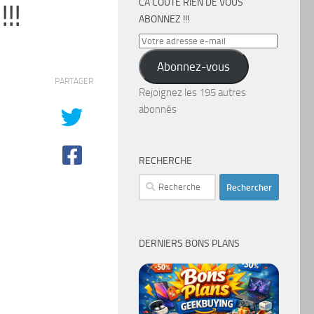
CA COÛTE RIEN DE VOUS
!!
ABONNEZ !!!
Votre
adresse
Abonnez-vous
e-
PARTAGER
mail
Rejoignez les 195 autres
abonnés
RECHERCHE
Rechercher :
DERNIERS BONS PLANS