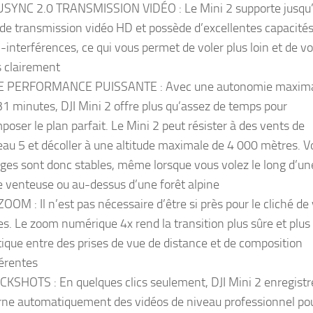
SYNC 2.0 TRANSMISSION VIDÉO : Le Mini 2 supporte jusqu
de transmission vidéo HD et possède d’excellentes capacité
i-interférences, ce qui vous permet de voler plus loin et de vo
s clairement
 PERFORMANCE PUISSANTE : Avec une autonomie maxim
31 minutes, DJI Mini 2 offre plus qu’assez de temps pour
poser le plan parfait. Le Mini 2 peut résister à des vents de
eau 5 et décoller à une altitude maximale de 4 000 mètres. V
ges sont donc stables, même lorsque vous volez le long d’un
e venteuse ou au-dessus d’une forêt alpine
ZOOM : Il n’est pas nécessaire d’être si près pour le cliché de
es. Le zoom numérique 4x rend la transition plus sûre et plus
tique entre des prises de vue de distance et de composition
férentes
CKSHOTS : En quelques clics seulement, DJI Mini 2 enregistr
rne automatiquement des vidéos de niveau professionnel pou