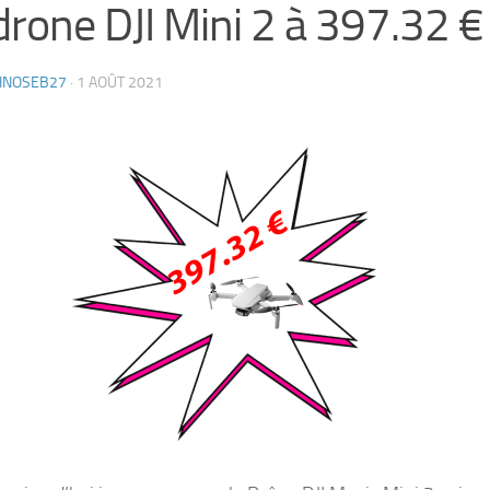
drone DJI Mini 2 à 397.32 € !
HNOSEB27
·
1 AOÛT 2021