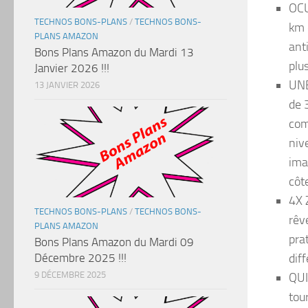
OCU
TECHNOS BONS-PLANS
/
TECHNOS BONS-
km 
PLANS AMAZON
ant
Bons Plans Amazon du Mardi 13
plu
Janvier 2026 !!!
UNE
13 JANVIER 2026
de 
com
niv
ima
côt
4X 
TECHNOS BONS-PLANS
/
TECHNOS BONS-
rêv
PLANS AMAZON
pra
Bons Plans Amazon du Mardi 09
Décembre 2025 !!!
dif
9 DÉCEMBRE 2025
QUI
tou