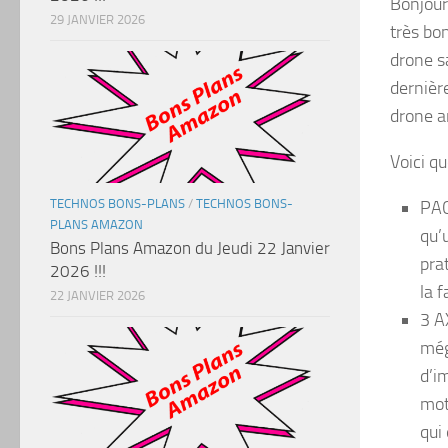
Bonjour
29 JANVIER 2026
très bo
drone s
dernièr
drone a
Voici q
TECHNOS BONS-PLANS
/
TECHNOS BONS-
PAC
PLANS AMAZON
qu’
Bons Plans Amazon du Jeudi 22 Janvier
pra
2026 !!!
la 
22 JANVIER 2026
3 A
még
d’i
mot
qui 