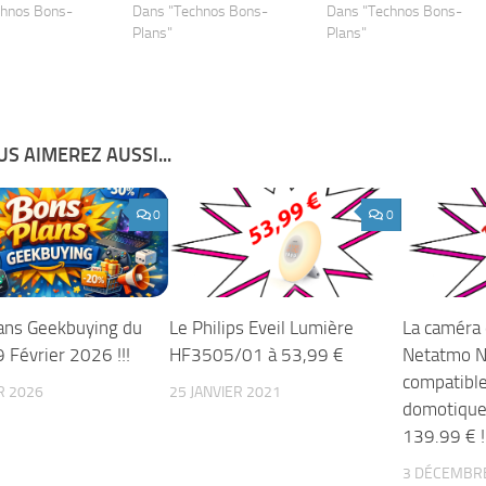
chnos Bons-
Dans "Technos Bons-
Dans "Technos Bons-
Plans"
Plans"
S AIMEREZ AUSSI...
0
0
ans Geekbuying du
Le Philips Eveil Lumière
La caméra 
 Février 2026 !!!
HF3505/01 à 53,99 €
Netatmo 
compatibl
R 2026
25 JANVIER 2021
domotique
139.99 € !!
3 DÉCEMBR