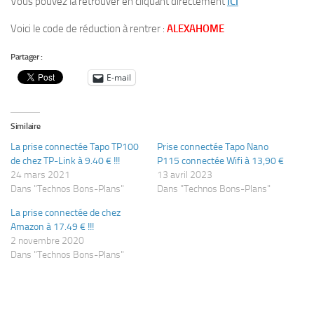
Vous pouvez la retrouver en cliquant directement
ICI
Voici le code de réduction à rentrer :
ALEXAHOME
Partager :
E-mail
Similaire
La prise connectée Tapo TP100
Prise connectée Tapo Nano
de chez TP-Link à 9.40 € !!!
P115 connectée Wifi à 13,90 €
24 mars 2021
13 avril 2023
Dans "Technos Bons-Plans"
Dans "Technos Bons-Plans"
La prise connectée de chez
Amazon à 17.49 € !!!
2 novembre 2020
Dans "Technos Bons-Plans"