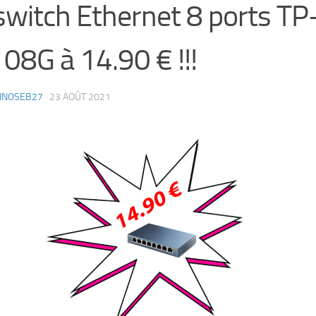
switch Ethernet 8 ports TP
08G à 14.90 € !!!
HNOSEB27
·
23 AOÛT 2021