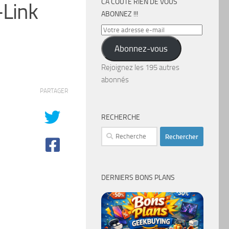
CA COÛTE RIEN DE VOUS
-Link
ABONNEZ !!!
Votre
adresse
Abonnez-vous
e-
mail
Rejoignez les 195 autres
abonnés
PARTAGER
RECHERCHE
Rechercher :
DERNIERS BONS PLANS