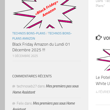
Dans "Te
Plans"
TECHNOS BONS-PLANS
/
TECHNOS BONS-
VOU
PLANS AMAZON
Black Friday Amazon du Lundi 01
Décembre 2025 !!!
1 DÉCEMBRE 2025
COMMENTAIRES RÉCENTS
Le Potel
White L
technoseb27
dans
Mes premiers pas sous
4 FÉVRIE
Home Assistant
Felix
dans
Mes premiers pas sous Home
Assistant