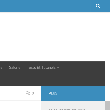
rs
Salons
Tests Et Tutoriels
0
PLUS