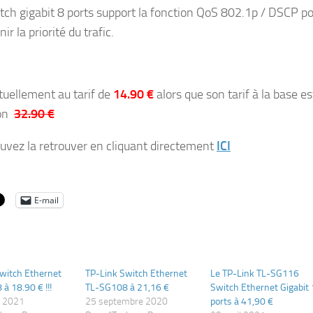
tch gigabit 8 ports support la fonction QoS 802.1p / DSCP p
nir la priorité du trafic.
ctuellement au tarif de
14.90 €
alors que son tarif à la base es
on
32.90 €
uvez la retrouver en cliquant directement
ICI
E-mail
witch Ethernet
TP-Link Switch Ethernet
Le TP-Link TL-SG116
à 18.90 € !!!
TL-SG108 à 21,16 €
Switch Ethernet Gigabit
r 2021
25 septembre 2020
ports à 41,90 €