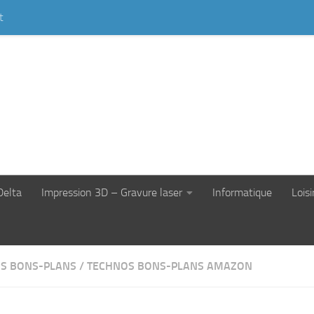
t
Delta
Impression 3D – Gravure laser
Informatique
Loisi
S BONS-PLANS
/
TECHNOS BONS-PLANS AMAZON