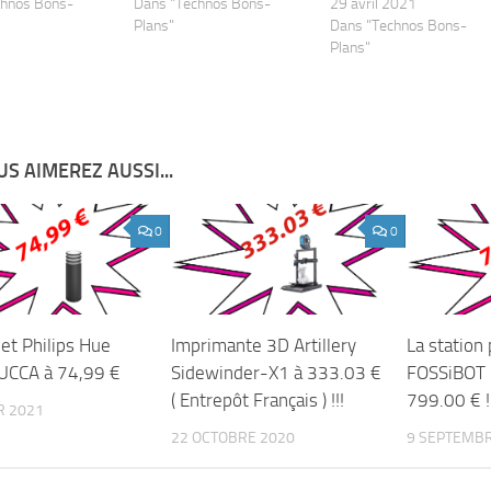
chnos Bons-
Dans "Technos Bons-
29 avril 2021
Plans"
Dans "Technos Bons-
Plans"
S AIMEREZ AUSSI...
0
0
et Philips Hue
Imprimante 3D Artillery
La station
UCCA à 74,99 €
Sidewinder-X1 à 333.03 €
FOSSiBOT 
( Entrepôt Français ) !!!
799.00 € !!
R 2021
22 OCTOBRE 2020
9 SEPTEMBR