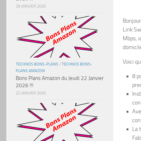
29 JANVIER 2026
Bonjour 
Link Sw
Mbps, i
domicil
Voici q
TECHNOS BONS-PLANS
/
TECHNOS BONS-
PLANS AMAZON
8 p
Bons Plans Amazon du Jeudi 22 Janvier
pre
2026 !!!
Ins
22 JANVIER 2026
con
Ave
con
La 
Fab