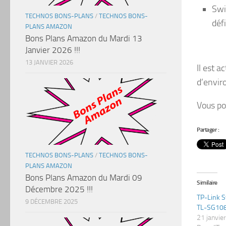
S
wi
TECHNOS BONS-PLANS
/
TECHNOS BONS-
défi
PLANS AMAZON
Bons Plans Amazon du Mardi 13
Janvier 2026 !!!
13 JANVIER 2026
Il est a
d’envir
Vous po
Partager :
TECHNOS BONS-PLANS
/
TECHNOS BONS-
PLANS AMAZON
Bons Plans Amazon du Mardi 09
Similaire
Décembre 2025 !!!
TP-Link S
9 DÉCEMBRE 2025
TL-SG108 
21 janvie