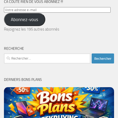
CA COÛTE RIEN DE VOUS ABONNEZ !!!
Votre
adresse
Abonnez-vous
e-
mail
Rejoignez les 195 autres abonnés
RECHERCHE
Rechercher :
DERNIERS BONS PLANS