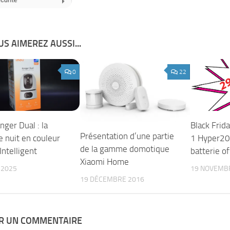
S AIMEREZ AUSSI...
0
22
ger Dual : la
Black Frida
Présentation d’une partie
e nuit en couleur
1 Hyper20
de la gamme domotique
 Intelligent
batterie off
Xiaomi Home
 2025
19 NOVEMB
19 DÉCEMBRE 2016
ER UN COMMENTAIRE