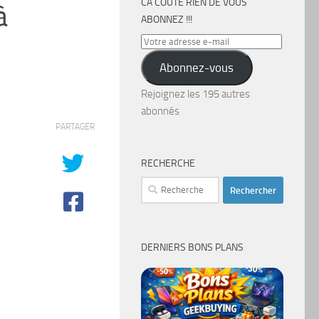
CA COÛTE RIEN DE VOUS
à
ABONNEZ !!!
Votre
adresse
Abonnez-vous
e-
mail
Rejoignez les 195 autres
abonnés
PARTAGER
RECHERCHE
Rechercher :
DERNIERS BONS PLANS