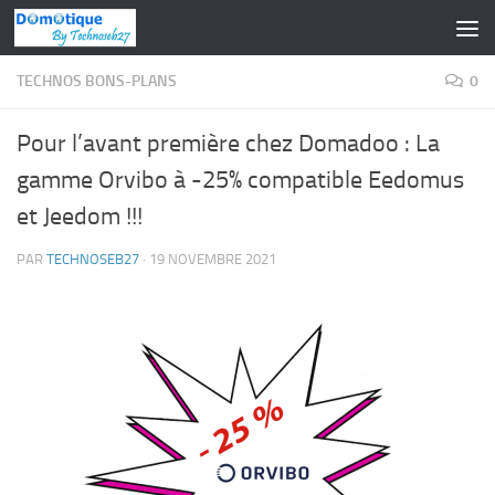
Skip to content
TECHNOS BONS-PLANS
0
Pour l’avant première chez Domadoo : La
gamme Orvibo à -25% compatible Eedomus
et Jeedom !!!
PAR
TECHNOSEB27
·
19 NOVEMBRE 2021