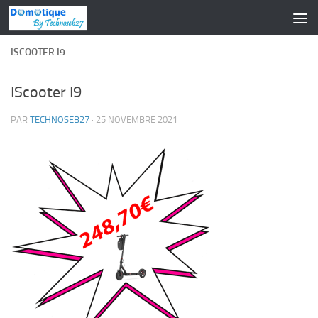
Skip to content
ISCOOTER I9
IScooter I9
PAR
TECHNOSEB27
·
25 NOVEMBRE 2021