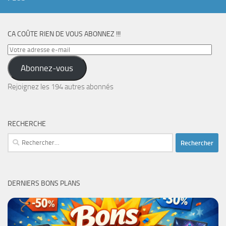
CA COÛTE RIEN DE VOUS ABONNEZ !!!
Votre
adresse
Abonnez-vous
e-
mail
Rejoignez les 194 autres abonnés
RECHERCHE
Rechercher :
DERNIERS BONS PLANS