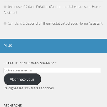
technoseb27
dans
Création d’un thermostat virtuel sous Home
Assistant
Cyril
dans
Création d’un thermostat virtuel sous Home Assistant
PLUS
CA COÛTE RIEN DE VOUS ABONNEZ !!!
Votre
adresse
Abonnez-vous
e-
mail
Rejoignez les 195 autres abonnés
RECHERCHE