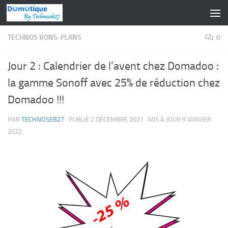
Skip to content
TECHNOS BONS-PLANS
0
Jour 2 : Calendrier de l’avent chez Domadoo :
la gamme Sonoff avec 25% de réduction chez
Domadoo !!!
PAR
TECHNOSEB27
· PUBLIÉ
2 DÉCEMBRE 2021
· MIS À JOUR
9 JANVIER
2022