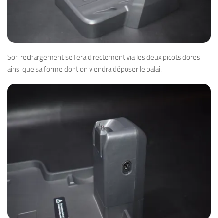
Son rechargement se fera directement via les deux picots dorés
ainsi que sa forme dont on viendra déposer le balai.