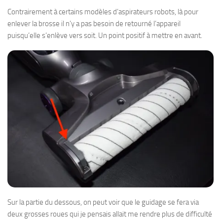
Contrairement à certains modèles d’aspirateurs robots, là pour
enlever la brosse il n’y a pas besoin de retourné l’appareil
puisqu’elle s’enlève vers soit. Un point positif à mettre en avant.
Sur la partie du dessous, on peut voir que le guidage se fera via
deux grosses roues qui je pensais allait me rendre plus de difficulté