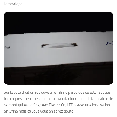
l’emballage.
Sur le côté droit on retrouve une infime partie des caractéristiques
techniques, ainsi que le nom du manufacturier pour la fabrication de
ce robot qui est « Kingclean Electric Co, LTD » avec une localisation
en Chine mais ça vous vous en serez douté.