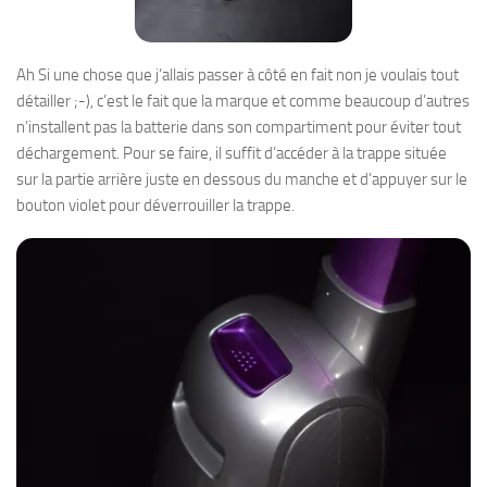
Ah Si une chose que j’allais passer à côté en fait non je voulais tout
détailler ;-), c’est le fait que la marque et comme beaucoup d’autres
n’installent pas la batterie dans son compartiment pour éviter tout
déchargement. Pour se faire, il suffit d’accéder à la trappe située
sur la partie arrière juste en dessous du manche et d’appuyer sur le
bouton violet pour déverrouiller la trappe.