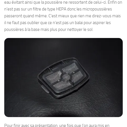
eau évitant ainsi que la poussière ne ressortent de celui-ci. Enfin on
n’est pas sur un filtre de type HEPA donc les micropoussières
passeront quand même. C’est mieux que rien me direz-vous mais
il ne faut pas oublier que ce n’est pas un balai pour aspirer les
poussières à la base mais plus pour nettoyer le sol.
Pour finir avec sa présentation, une fois que l’on aura mis en