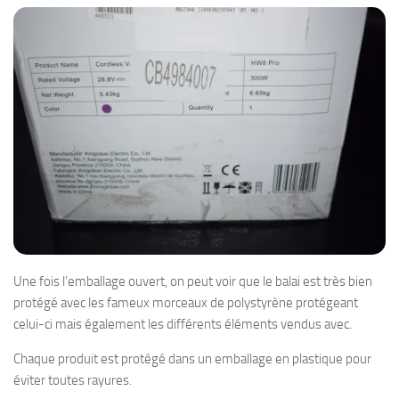
Une fois l’emballage ouvert, on peut voir que le balai est très bien
protégé avec les fameux morceaux de polystyrène protégeant
celui-ci mais également les différents éléments vendus avec.
Chaque produit est protégé dans un emballage en plastique pour
éviter toutes rayures.