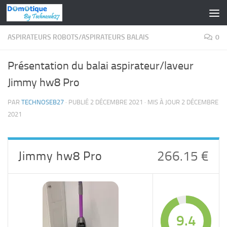
Skip to content
ASPIRATEURS ROBOTS/ASPIRATEURS BALAIS
0
Présentation du balai aspirateur/laveur
Jimmy hw8 Pro
PAR
TECHNOSEB27
· PUBLIÉ
2 DÉCEMBRE 2021
· MIS À JOUR
2 DÉCEMBRE
2021
Jimmy hw8 Pro
266.15 €
9.4