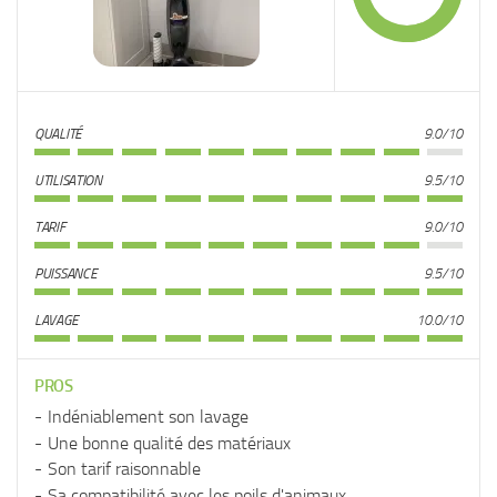
QUALITÉ
9.0/10
UTILISATION
9.5/10
TARIF
9.0/10
PUISSANCE
9.5/10
LAVAGE
10.0/10
PROS
Indéniablement son lavage
Une bonne qualité des matériaux
Son tarif raisonnable
Sa compatibilité avec les poils d'animaux