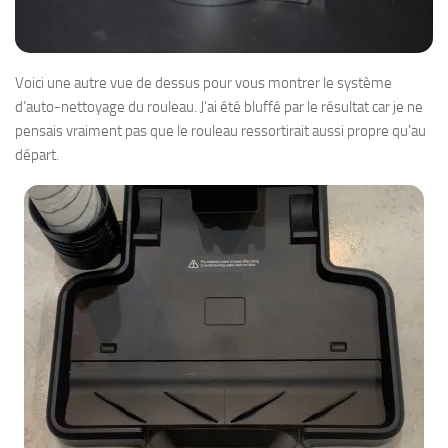
Voici une autre vue de dessus pour vous montrer le système
d’auto-nettoyage du rouleau. J’ai été bluffé par le résultat car je ne
pensais vraiment pas que le rouleau ressortirait aussi propre qu’au
départ.