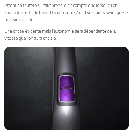
Attention toutefois il faut prendre en compte que lorsque l’on
souhaite arrêter le balai, il faudra entre 2 et 3 secondes avant que le
rouleau s’arrête.
Une chose évidente mais l’autonomie sera dépendante de la
vitesse que l’on aura choisie.