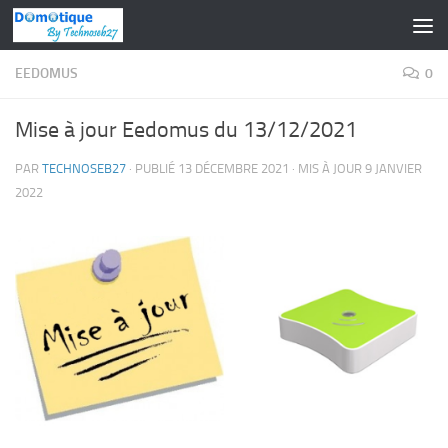
Skip to content
EEDOMUS
0
Mise à jour Eedomus du 13/12/2021
PAR
TECHNOSEB27
· PUBLIÉ
13 DÉCEMBRE 2021
· MIS À JOUR
9 JANVIER
2022