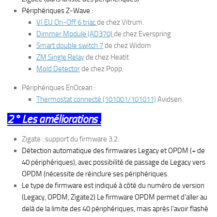
Périphériques Z-Wave :
VI EU On-Off 6 triac
de chez Vitrum.
Dimmer Module (AD370)
de chez Everspring
Smart double switch 7
de chez Widom
ZM Single Relay
de chez Heatit
Mold Detector
de chez Popp.
Périphériques EnOcean :
Thermostat connecté (101001/101011)
Avidsen.
2° Les améliorations :
Zigate : support du firmware 3.2.
Détection automatique des firmwares Legacy et OPDM (+ de
40 périphériques), avec possibilité de passage de Legacy vers
OPDM (nécessite de réinclure ses périphériques.
Le type de firmware est indiqué à côté du numéro de version
(Legacy, OPDM, Zigate2) Le firmware OPDM permet d’aller au
delà de la limite des 40 périphériques, mais après l’avoir flashé