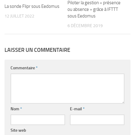
Piloter la gestion « présence
La sonde Flipr sous Eedomus
ou absence » grâce à IFTTT
sous Eedomus
12 JUILLET 2022
6 DÉCEMBRE 2019
LAISSER UN COMMENTAIRE
Commentaire
*
Nom
*
E-mail
*
Site web