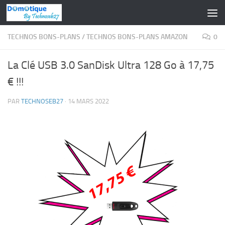
Skip to content
TECHNOS BONS-PLANS
/
TECHNOS BONS-PLANS AMAZON
0
La Clé USB 3.0 SanDisk Ultra 128 Go à 17,75
€ !!!
PAR
TECHNOSEB27
·
14 MARS 2022