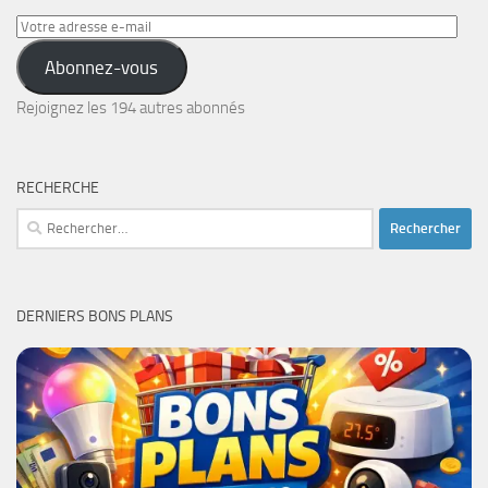
Votre
adresse
Abonnez-vous
e-
mail
Rejoignez les 194 autres abonnés
RECHERCHE
Rechercher :
DERNIERS BONS PLANS