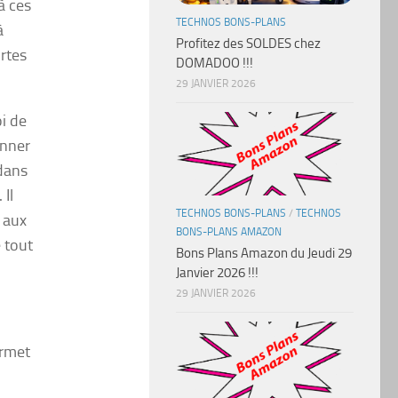
à ces
TECHNOS BONS-PLANS
à
Profitez des SOLDES chez
ortes
DOMADOO !!!
29 JANVIER 2026
i de
onner
 dans
 Il
TECHNOS BONS-PLANS
/
TECHNOS
s aux
BONS-PLANS AMAZON
 tout
Bons Plans Amazon du Jeudi 29
Janvier 2026 !!!
29 JANVIER 2026
ermet