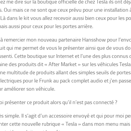
ez me dire sur la boutique officielle de chez Tesla ils ont déj
s. Oui mais ce ne sont que ceux prévu pour une installation 
 Là dans le kit vous allez recevoir aussi bien ceux pour les p
ais aussi pour ceux pour les portes arrière.
s à remercier mon nouveau partenaire Hansshow pour l’envo
uit qui me permet de vous le présenter ainsi que de vous d
senti. Cette boutique sur Internet et l’une des plus connus
ne des produits dit « After Market » sur les véhicules Tesla.
une multitude de produits allant des simples seuils de porte
électriques pour le Frunk au pack complet audio et j’en passe
ur améliorer son véhicule.
i présenter ce produit alors qu’il n’est pas connecté ?
rès simple. Il s’agit d’un accessoire envoyé et qui pour moi p
nter cette nouvelle rubrique « Tesla » dans mon menu mais