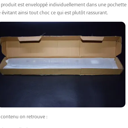
produit est enveloppé individuellement dans une pochette
évitant ainsi tout choc ce qui est plutôt rassurant.
 contenu on retrouve :