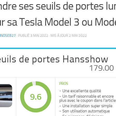
dre ses seuils de portes l
r sa Tesla Model 3 ou Mode
HNOSEB27
· PUBLIÉ
3 MAI 2022
· MIS À JOUR
2 MAI 2022
uils de portes Hansshow
179.00
PROS
Une excellente qualité
9.6
Un tarif raisonnable et encore
plus avec le coupon dans l'article
Une installation super simple
Son utilisation automatique