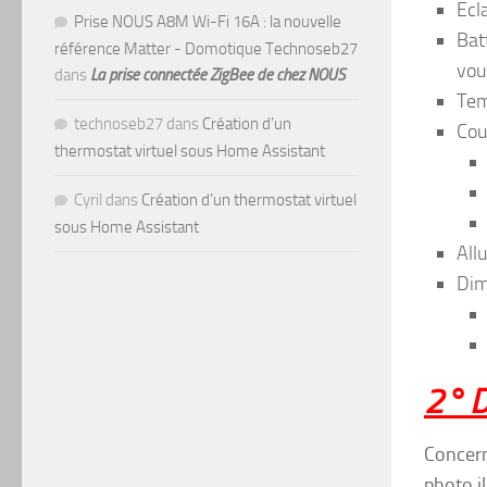
Ecl
Prise NOUS A8M Wi-Fi 16A : la nouvelle
Bat
référence Matter - Domotique Technoseb27
vou
dans
La prise connectée ZigBee de chez NOUS
Tem
technoseb27
dans
Création d’un
Cou
thermostat virtuel sous Home Assistant
Cyril
dans
Création d’un thermostat virtuel
sous Home Assistant
All
Dim
2° D
Concern
photo i