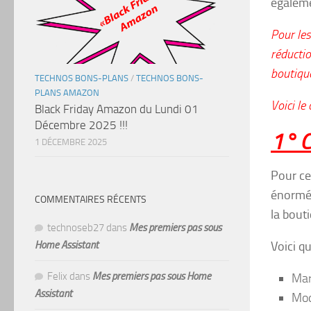
égaleme
Pour le
réducti
boutique
TECHNOS BONS-PLANS
/
TECHNOS BONS-
PLANS AMAZON
Voici le
Black Friday Amazon du Lundi 01
Décembre 2025 !!!
1° C
1 DÉCEMBRE 2025
Pour cet
énormém
COMMENTAIRES RÉCENTS
la bout
technoseb27
dans
Mes premiers pas sous
Voici q
Home Assistant
Felix
dans
Mes premiers pas sous Home
Mar
Assistant
Mod