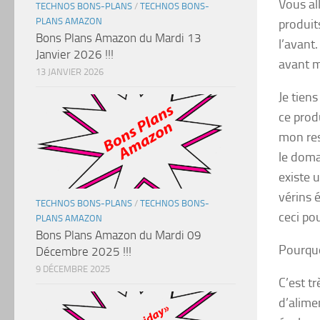
Vous all
TECHNOS BONS-PLANS
/
TECHNOS BONS-
PLANS AMAZON
produit
Bons Plans Amazon du Mardi 13
l’avant.
Janvier 2026 !!!
avant m
13 JANVIER 2026
Je tien
ce prod
mon res
le domai
existe 
vérins 
TECHNOS BONS-PLANS
/
TECHNOS BONS-
ceci po
PLANS AMAZON
Bons Plans Amazon du Mardi 09
Pourquo
Décembre 2025 !!!
9 DÉCEMBRE 2025
C’est t
d’alime