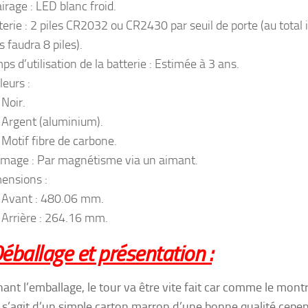
airage : LED blanc froid.
terie : 2 piles CR2032 ou CR2430 par seuil de porte (au total i
s faudra 8 piles).
ps d’utilisation de la batterie : Estimée à 3 ans.
leurs :
Noir.
Argent (aluminium).
Motif fibre de carbone.
umage : Par magnétisme via un aimant.
ensions :
Avant : 480.06 mm.
Arrière : 264.16 mm.
éballage et présentation :
ant l’emballage, le tour va être vite fait car comme le montr
l s’agit d’un simple carton marron d’une bonne qualité cepe