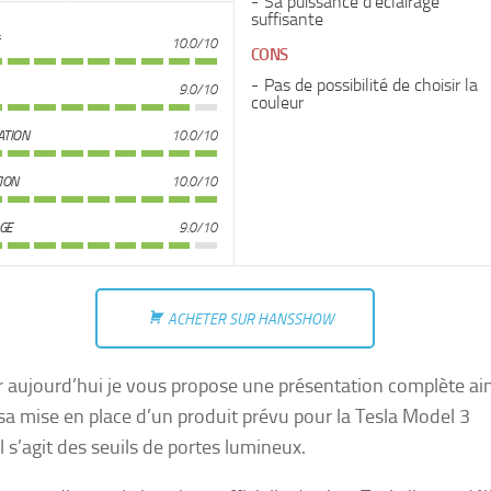
Sa puissance d'éclairage
suffisante
10.0/10
CONS
Pas de possibilité de choisir la
9.0/10
couleur
ATION
10.0/10
TION
10.0/10
GE
9.0/10
ACHETER SUR HANSSHOW
 aujourd’hui je vous propose une présentation complète ain
sa mise en place d’un produit prévu pour la Tesla Model 3
l s’agit des seuils de portes lumineux.