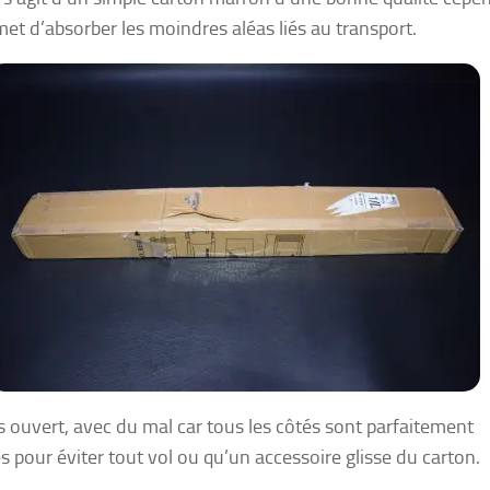
met d’absorber les moindres aléas liés au transport.
s ouvert, avec du mal car tous les côtés sont parfaitement
s pour éviter tout vol ou qu’un accessoire glisse du carton.