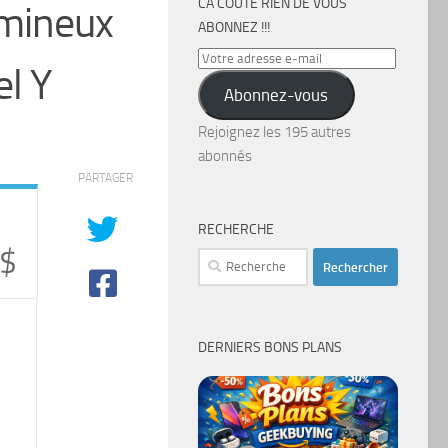
CA COÛTE RIEN DE VOUS
umineux
ABONNEZ !!!
Votre
l Y
adresse
Abonnez-vous
e-
mail
Rejoignez les 195 autres
abonnés
PARTAGER
RECHERCHE
 $
Rechercher :
DERNIERS BONS PLANS