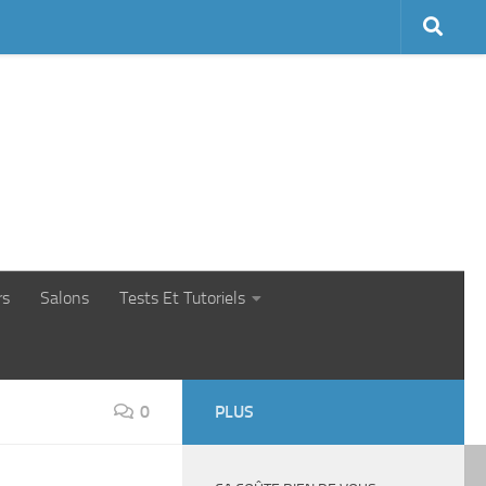
rs
Salons
Tests Et Tutoriels
0
PLUS