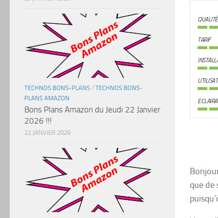
QUALITÉ
TARIF
INSTALL
UTILISA
TECHNOS BONS-PLANS
/
TECHNOS BONS-
PLANS AMAZON
ECLAIRA
Bons Plans Amazon du Jeudi 22 Janvier
2026 !!!
22 JANVIER 2026
Bonjour
que de 
puisqu’i