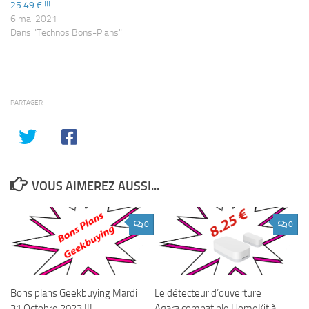
25.49 € !!!
6 mai 2021
Dans "Technos Bons-Plans"
PARTAGER
VOUS AIMEREZ AUSSI...
0
0
Bons plans Geekbuying Mardi
Le détecteur d’ouverture
31 Octobre 2023 !!!
Aqara compatible HomeKit à