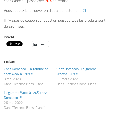
chez Woox qui passe avec
20 %
de remise
Vous pouvez la retrouver en cliquant directement
ICI
Il n’y a pas de coupon de réduction puisque tous les produits sont
déjà remisés.
Partager :
E-mail
Similaire
Chez Domadoo : La gamme de
Chez Domadoo : La gamme
chez Woox à -20% !!!
Woox à -20% !!!
3 mai 2023
11 mars 2022
Dans "Technos Bons-Plans"
Dans "Technos Bons-Plans"
La gamme Woox à -20% chez
Domadoo :!!!
26 mai 2022
Dans "Technos Bons-Plans"