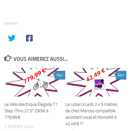
PARTAGER
VOUS AIMEREZ AUSSI...
0
0
Le Vélo électrique Eleglide T1
Le ruban à Leds 2 x 5 mètres
Step-Thru 27,5″ 250W à
de chez Meross compatible
779,99 €
assistant vocal et HomeKit à
42.49 € !!!
2 FÉVRIER 2024