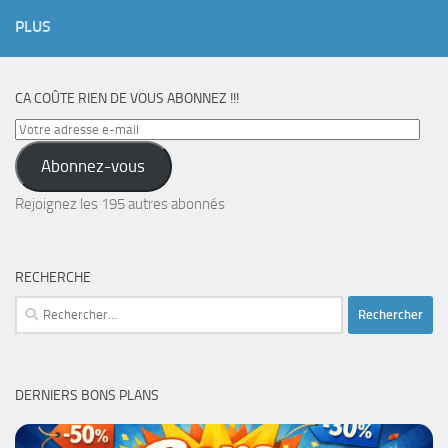
PLUS
CA COÛTE RIEN DE VOUS ABONNEZ !!!
Votre
adresse
Abonnez-vous
e-
mail
Rejoignez les 195 autres abonnés
RECHERCHE
Rechercher :
DERNIERS BONS PLANS