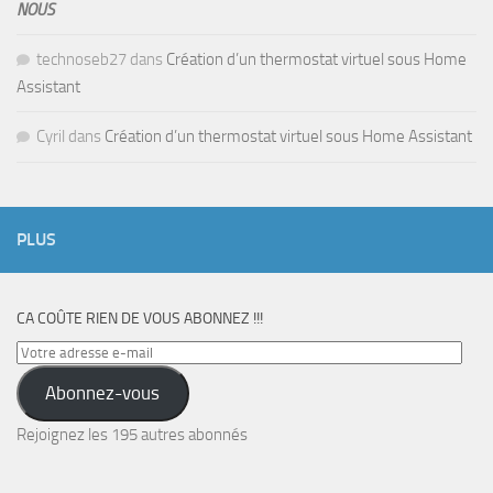
NOUS
technoseb27
dans
Création d’un thermostat virtuel sous Home
Assistant
Cyril
dans
Création d’un thermostat virtuel sous Home Assistant
PLUS
CA COÛTE RIEN DE VOUS ABONNEZ !!!
Votre
adresse
Abonnez-vous
e-
mail
Rejoignez les 195 autres abonnés