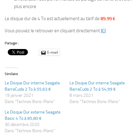
plus encore
Le disque dur de 4 To est actuellement au tarif de
89.99 €
.
Vous pouvez le retrouver en cliquant directement
ICI
Partager :
E-mail
Similaire
Le Disque Dur interne Seagate
Le Disque Dur interne Seagate
BarraCuda 2 To à 55,63 €
BarraCuda 2 To à 54,99 €
19 janvier 2021
8 mars 2021
Dans "Technos Bons-Plans"
Dans "Technos Bons-Plans"
Le Disque Dur externe Seagate
Basic 4 To à 85,80 €
30 décembre 2020
Dans "Technos Bons-Plans"