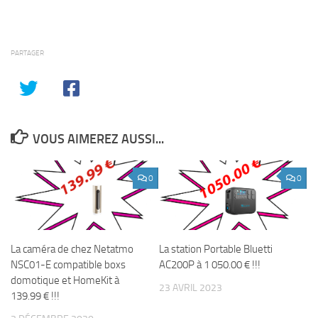
PARTAGER
VOUS AIMEREZ AUSSI...
0
0
La caméra de chez Netatmo
La station Portable Bluetti
NSC01-E compatible boxs
AC200P à 1 050.00 € !!!
domotique et HomeKit à
23 AVRIL 2023
139.99 € !!!