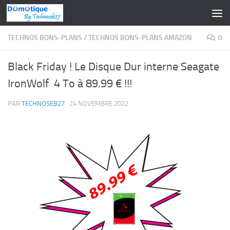
Skip to content
TECHNOS BONS-PLANS
/
TECHNOS BONS-PLANS AMAZON
0
Black Friday ! Le Disque Dur interne Seagate
IronWolf 4 To à 89.99 € !!!
PAR
TECHNOSEB27
·
24 NOVEMBRE 2022