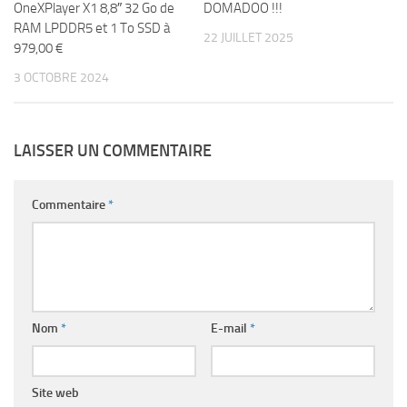
OneXPlayer X1 8,8″ 32 Go de
DOMADOO !!!
RAM LPDDR5 et 1 To SSD à
22 JUILLET 2025
979,00 €
3 OCTOBRE 2024
LAISSER UN COMMENTAIRE
Commentaire
*
Nom
*
E-mail
*
Site web