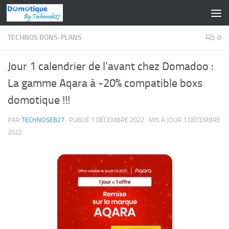
Skip to content
TECHNOS BONS-PLANS
0
Jour 1 calendrier de l’avant chez Domadoo :
La gamme Aqara à -20% compatible boxs
domotique !!!
PAR
TECHNOSEB27
· PUBLIÉ
1 DÉCEMBRE 2022
· MIS À JOUR
1 DÉCEMBRE
2022