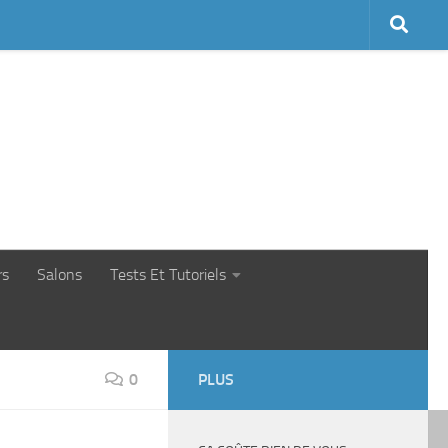
rs
Salons
Tests Et Tutoriels
0
PLUS