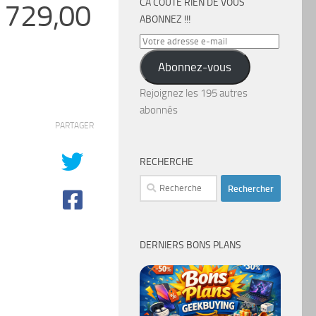
CA COÛTE RIEN DE VOUS
 729,00
ABONNEZ !!!
Votre
adresse
Abonnez-vous
e-
mail
Rejoignez les 195 autres
abonnés
PARTAGER
RECHERCHE
Rechercher :
DERNIERS BONS PLANS