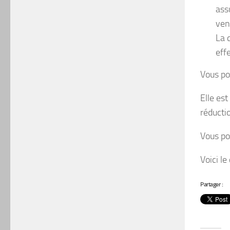
ass
ven
La 
eff
Vous po
Elle es
réducti
Vous po
Voici le
Partager :