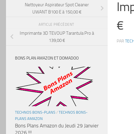
Imp
Nettoyeur Aspirateur Spot Cleaner
UWANT B100 E à 150,00 €
€
ARTICLE PRÉCÉDENT
Imprimante 3D TEVOUP Tarantula Pro à
139,00 €
PAR
TEC
BONS PLAN AMAZON ET DOMADOO
TECHNOS BONS-PLANS
/
TECHNOS BONS-
PLANS AMAZON
Bons Plans Amazon du Jeudi 29 Janvier
2026 !!!