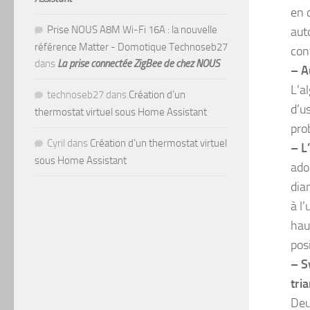
en 
Prise NOUS A8M Wi-Fi 16A : la nouvelle
aut
référence Matter - Domotique Technoseb27
con
dans
La prise connectée ZigBee de chez NOUS
– A
L’a
technoseb27
dans
Création d’un
d’u
thermostat virtuel sous Home Assistant
pro
Cyril
dans
Création d’un thermostat virtuel
– L
sous Home Assistant
ado
dia
à l
hau
pos
– S
tri
Deu