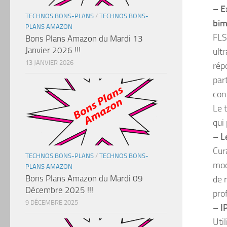
– E
TECHNOS BONS-PLANS
/
TECHNOS BONS-
bim
PLANS AMAZON
FLS
Bons Plans Amazon du Mardi 13
Janvier 2026 !!!
ult
13 JANVIER 2026
rép
par
con
Le 
qui
– L
Cur
TECHNOS BONS-PLANS
/
TECHNOS BONS-
mod
PLANS AMAZON
Bons Plans Amazon du Mardi 09
de 
Décembre 2025 !!!
pro
9 DÉCEMBRE 2025
– I
Uti