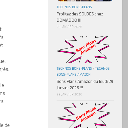
TECHNOS BONS-PLANS
Profitez des SOLDES chez
DOMADOO !!!
29 JANVIER 2026
t
/s,
et
ue,
grés.
TECHNOS BONS-PLANS
/
TECHNOS
BONS-PLANS AMAZON
Bons Plans Amazon du Jeudi 29
le
Janvier 2026 !!!
ins
29 JANVIER 2026
rs
le de