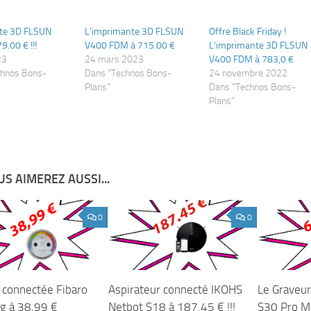
te 3D FLSUN
L’imprimante 3D FLSUN
Offre Black Friday !
9.00 € !!!
V400 FDM à 715.00 €
L’imprimante 3D FLSUN
23
24 mars 2023
V400 FDM à 783,0 €
chnos Bons-
Dans "Technos Bons-
24 novembre 2022
Plans"
Dans "Technos Bons-
Plans"
S AIMEREZ AUSSI...
0
0
e connectée Fibaro
Aspirateur connecté IKOHS
Le Graveur
ug à 38,99 €
Netbot S18 à 187.45 € !!!
S30 Pro M