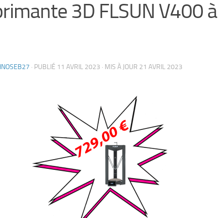
rimante 3D FLSUN V400 à
HNOSEB27
· PUBLIÉ
11 AVRIL 2023
· MIS À JOUR
21 AVRIL 2023