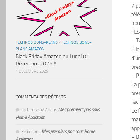
7 p
tél
nou
FLS
– T
TECHNOS BONS-PLANS
/
TECHNOS BONS-
Ell
PLANS AMAZON
Black Friday Amazon du Lundi 01
d’u
Décembre 2025 !!!
pré
1 DÉCEMBRE 2025
– P
La 
pre
COMMENTAIRES RÉCENTS
faci
technoseb27
dans
Mes premiers pas sous
Le 
Home Assistant
mat
app
Felix
dans
Mes premiers pas sous Home
– D
Assistant