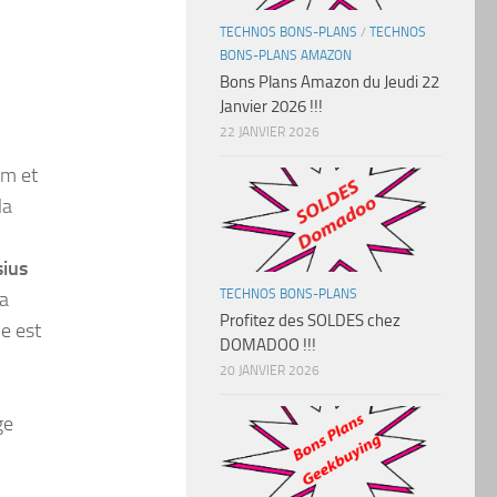
TECHNOS BONS-PLANS
/
TECHNOS
BONS-PLANS AMAZON
Bons Plans Amazon du Jeudi 22
Janvier 2026 !!!
22 JANVIER 2026
mm et
la
sius
TECHNOS BONS-PLANS
la
Profitez des SOLDES chez
e est
DOMADOO !!!
20 JANVIER 2026
ge