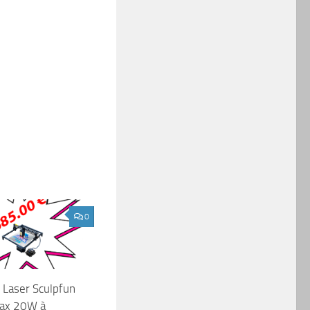
0
 Laser Sculpfun
ax 20W à