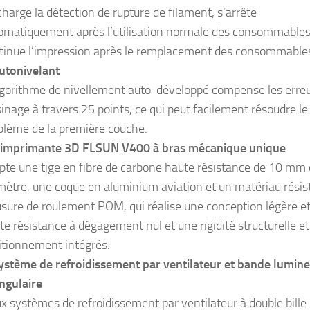
charge la détection de rupture de filament, s’arrête
omatiquement après l’utilisation normale des consommables
tinue l’impression après le remplacement des consommable
utonivelant
lgorithme de nivellement auto-développé compense les erre
sinage à travers 25 points, ce qui peut facilement résoudre le
blème de la première couche.
’imprimante 3D FLSUN V400 à bras mécanique unique
pte une tige en fibre de carbone haute résistance de 10 mm
mètre, une coque en aluminium aviation et un matériau résis
’usure de roulement POM, qui réalise une conception légère e
te résistance à dégagement nul et une rigidité structurelle e
itionnement intégrés.
ystème de refroidissement par ventilateur et bande lumin
angulaire
x systèmes de refroidissement par ventilateur à double bille