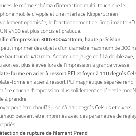
ouces, le même schéma d’interaction multi-touch que le
éphone mobile d’Apple et une interface KlipperScreen
vellement optimisée, le fonctionnement de l’imprimante 3D
UN V400 est plus concis et pratique.
aille d’impression 300x300x410mm, haute précision
e peut imprimer des objets d’un diamètre maximum de 300 
ne hauteur de 410 mm. Adopte une jauge de fil à double axe, 
cision est plus élevée lors de l’impression à grande vitesse.
late-forme en acier à ressort PEI et foyer à 110 degrés Cel
plate-forme en acier à ressort PEI magnétique séparée rend 
mière couche d’impression plus solidement collée et le modèl
le à prendre.
foyer peut être chauffé jusqu’à 110 degrés Celsius et divers
ériaux peuvent être imprimés avec des paramètres de régla
ropriés.
étection de rupture de filament Prend