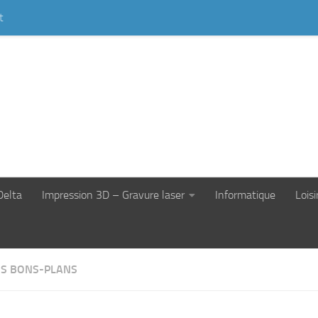
t
Delta
Impression 3D – Gravure laser
Informatique
Loisi
S BONS-PLANS