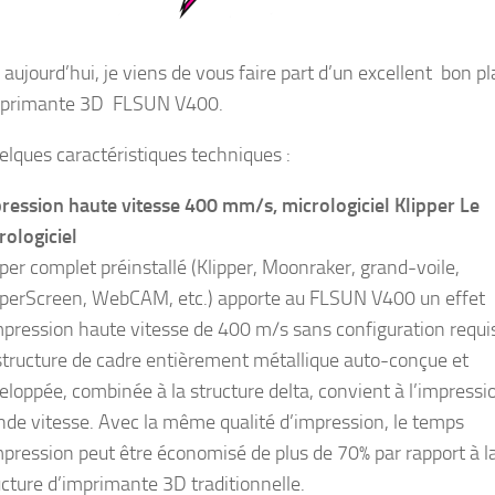
aujourd’hui, je viens de vous faire part d’un excellent bon p
imprimante 3D FLSUN V400.
uelques caractéristiques techniques :
ression haute vitesse 400 mm/s, micrologiciel Klipper Le
rologiciel
pper complet préinstallé (Klipper, Moonraker, grand-voile,
pperScreen, WebCAM, etc.) apporte au FLSUN V400 un effet
mpression haute vitesse de 400 m/s sans configuration requi
structure de cadre entièrement métallique auto-conçue et
eloppée, combinée à la structure delta, convient à l’impressi
nde vitesse. Avec la même qualité d’impression, le temps
mpression peut être économisé de plus de 70% par rapport à l
ucture d’imprimante 3D traditionnelle.