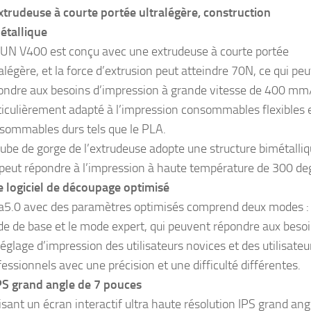
xtrudeuse à courte portée ultralégère, construction
étallique
UN V400 est conçu avec une extrudeuse à courte portée
ralégère, et la force d’extrusion peut atteindre 70N, ce qui peu
ondre aux besoins d’impression à grande vitesse de 400 mm
ticulièrement adapté à l’impression consommables flexibles 
sommables durs tels que le PLA.
tube de gorge de l’extrudeuse adopte une structure bimétalliq
 peut répondre à l’impression à haute température de 300 de
e logiciel de découpage optimisé
a5.0 avec des paramètres optimisés comprend deux modes : 
e de base et le mode expert, qui peuvent répondre aux beso
réglage d’impression des utilisateurs novices et des utilisateu
fessionnels avec une précision et une difficulté différentes.
PS grand angle de 7 pouces
lisant un écran interactif ultra haute résolution IPS grand ang