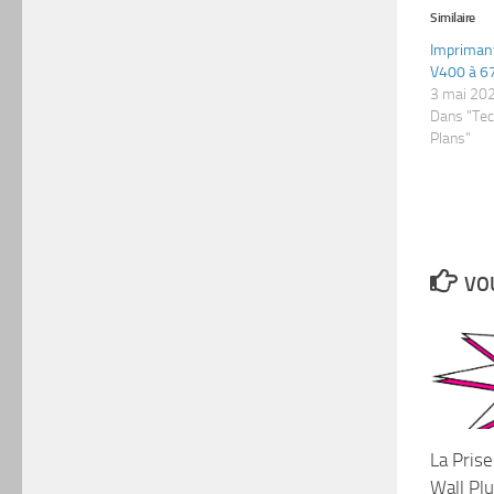
Similaire
Impriman
V400 à 67
3 mai 20
Dans "Te
Plans"
VOU
La Pris
Wall Pl