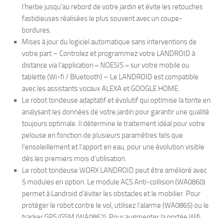
l’herbe jusqu’au rebord de votre jardin et évite les retouches
fastidieuses réalisées le plus souvent avec un coupe-
bordures.
Mises à jour du logiciel automatique sans interventions de
votre part – Controlez et programmez votre LANDROID à
distance via l’application « NOESIS » sur votre mobile ou
tablette (Wi-fi / Bluetooth) – Le LANDROID est compatible
avec les assistants vocaux ALEXA et GOOGLE HOME.
Le robot tondeuse adaptatif et évolutif qui optimise la tonte en
analysant les données de votre jardin pour garantir une qualité
toujours optimale. Il détermine le traitement idéal pour votre
pelouse en fonction de plusieurs paramètres tels que
l’ensoleillement et l’apport en eau, pour une évolution visible
dès les premiers mois d’utilisation.
Le robot tondeuse WORX LANDROID peut être amélioré avec
5 modules en option. Le module ACS Anti-collision (WA0860)
permet à Landroid d’éviter les obstacles et le mobilier. Pour
protéger le robot contre le vol, utilisez l’alarme (WA0865) ou le
tracker GPS/GSM (WA0862). Pour augmenter la portée Wifi