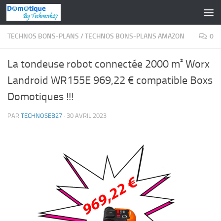
Skip to content
TECHNOS BONS-PLANS
/
TECHNOS BONS-PLANS AMAZON
0
La tondeuse robot connectée 2000 m² Worx
Landroid WR155E 969,22 € compatible Boxs
Domotiques !!!
PAR
TECHNOSEB27
·
30 AVRIL 2023