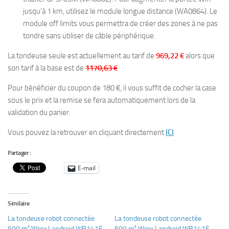
jusqu’à 1 km, utilisez le module longue distance (WA0864). Le
module off limits vous permettra de créer des zones à ne pas
tondre sans utiliser de câble périphérique.
La tondeuse seule est actuellement au tarif de
969,22 €
alors que
son tarif à la base est de
1170,63 €
Pour bénéficier du coupon de 180 €, il vous suffit de cocher la case
sous le prix et la remise se fera automatiquement lors de la
validation du panier.
Vous pouvez la retrouver en cliquant directement
ICI
Partager :
E-mail
Similaire
La tondeuse robot connectée
La tondeuse robot connectée
500 m² Worx Landroid WR141E
500 m² Worx Landroid WR141E