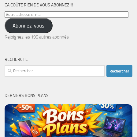
CA COÛTE RIEN DE VOUS ABONNEZ !!!
Votre
adresse
Abonnez-vous
e-
mail
Rejoignez les 195 autres abonnés
RECHERCHE
Rechercher :
DERNIERS BONS PLANS