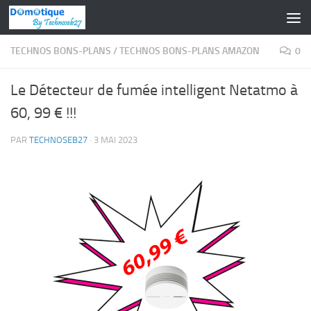
Skip to content
TECHNOS BONS-PLANS
/
TECHNOS BONS-PLANS AMAZON
0
Le Détecteur de fumée intelligent Netatmo à
60, 99 € !!!
PAR
TECHNOSEB27
·
3 MAI 2023