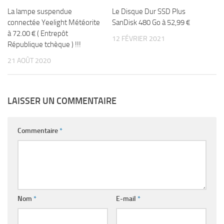
La lampe suspendue
Le Disque Dur SSD Plus
connectée Yeelight Météorite
SanDisk 480 Go à 52,99 €
à 72.00 € ( Entrepôt
12 FÉVRIER 2021
République tchèque ) !!!
21 AOÛT 2020
LAISSER UN COMMENTAIRE
Commentaire
*
Nom
*
E-mail
*