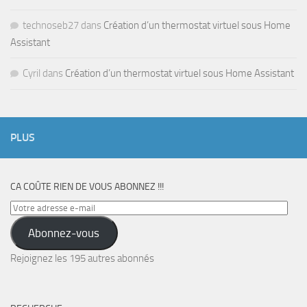
technoseb27
dans
Création d’un thermostat virtuel sous Home
Assistant
Cyril
dans
Création d’un thermostat virtuel sous Home Assistant
PLUS
CA COÛTE RIEN DE VOUS ABONNEZ !!!
Votre
adresse
Abonnez-vous
e-
mail
Rejoignez les 195 autres abonnés