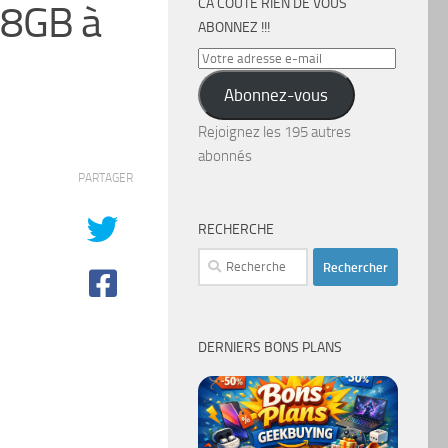
CA COÛTE RIEN DE VOUS
28GB à
ABONNEZ !!!
Votre
adresse
Abonnez-vous
e-
mail
Rejoignez les 195 autres
abonnés
PARTAGER
RECHERCHE
Rechercher :
DERNIERS BONS PLANS