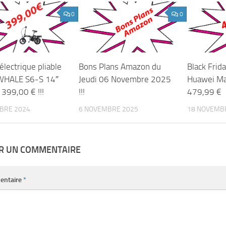
0
0
électrique pliable
Bons Plans Amazon du
Black Frid
HALE S6-S 14″
Jeudi 06 Novembre 2025
Huawei Ma
399,00 € !!!
!!!
479,99 €
BRE 2024
6 NOVEMBRE 2025
18 NOVEMB
ER UN COMMENTAIRE
entaire
*