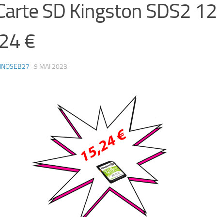
Carte SD Kingston SDS2 1
24 €
HNOSEB27
·
9 MAI 2023