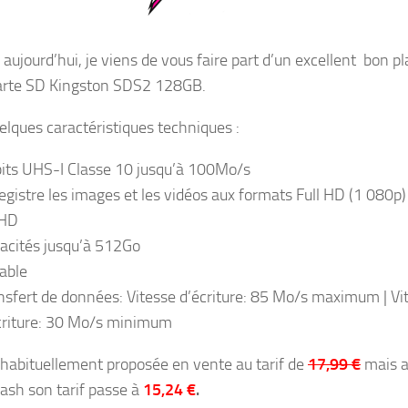
aujourd’hui, je viens de vous faire part d’un excellent bon p
carte SD Kingston SDS2 128GB.
uelques caractéristiques techniques :
its UHS-I Classe 10 jusqu’à 100Mo/s
egistre les images et les vidéos aux formats Full HD (1 080p)
 HD
acités jusqu’à 512Go
able
nsfert de données: Vitesse d’écriture: 85 Mo/s maximum | Vi
criture: 30 Mo/s minimum
t habituellement proposée en vente au tarif de
17,99 €
mais 
flash son tarif passe à
15,24 €
.