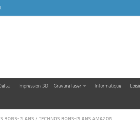
t
Delta
Impression 3D – Gravure laser
Informatique
Loisi
S BONS-PLANS
/
TECHNOS BONS-PLANS AMAZON