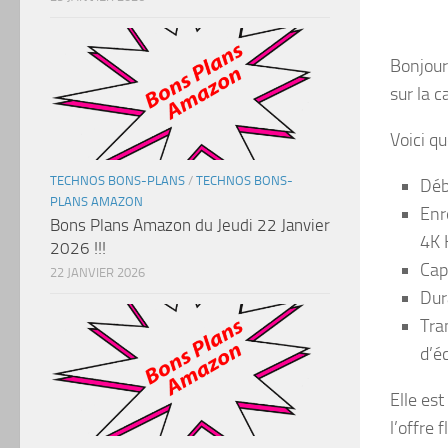
Bonjour 
sur la 
Voici q
TECHNOS BONS-PLANS
/
TECHNOS BONS-
Déb
PLANS AMAZON
Enr
Bons Plans Amazon du Jeudi 22 Janvier
4K
2026 !!!
Cap
22 JANVIER 2026
Dur
Tra
d’é
Elle es
l’offre 