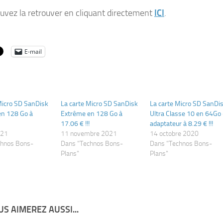
uvez la retrouver en cliquant directement
ICI
.
E-mail
Micro SD SanDisk
La carte Micro SD SanDisk
La carte Micro SD SanDi
en 128 Go à
Extrême en 128 Go à
Ultra Classe 10 en 64Go
17.06 € !!!
adaptateur à 8.29 € !!!
021
11 novembre 2021
14 octobre 2020
chnos Bons-
Dans "Technos Bons-
Dans "Technos Bons-
Plans"
Plans"
S AIMEREZ AUSSI...