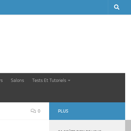
rs
Salons
Tests Et Tutoriels
0
PLUS