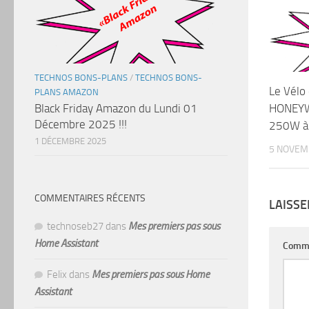
TECHNOS BONS-PLANS
/
TECHNOS BONS-
Le Vélo 
PLANS AMAZON
HONEYW
Black Friday Amazon du Lundi 01
Décembre 2025 !!!
250W à 
1 DÉCEMBRE 2025
5 NOVEM
COMMENTAIRES RÉCENTS
LAISS
technoseb27
dans
Mes premiers pas sous
Home Assistant
Comm
Felix
dans
Mes premiers pas sous Home
Assistant