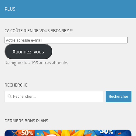
PLUS
CA COÛTE RIEN DE VOUS ABONNEZ !!!
Votre
adresse
Abonnez-vous
e-
mail
Rejoignez les 195 autres abonnés
RECHERCHE
Rechercher :
DERNIERS BONS PLANS