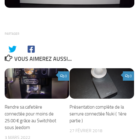
PARTAGER
VOUS AIMEREZ AUSSI...
0
0
Rendre sa cafetière
Présentation complète de la
connectée pour moins de
serrure connectée Nuki ( 1ère
25.00 € grâce au Switchbot
partie )
sous Jeedom
27 FÉVRIER 2018
3 MARS 2022