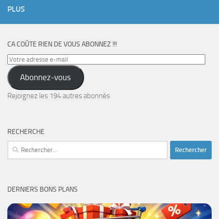
PLUS
CA COÛTE RIEN DE VOUS ABONNEZ !!!
Votre
adresse
Abonnez-vous
e-
mail
Rejoignez les 194 autres abonnés
RECHERCHE
Rechercher :
DERNIERS BONS PLANS