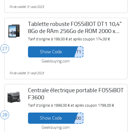
Fin de validité: 31 août 2023
Tablette robuste FOSSiBOT DT1 10,4"
8Go de RAm 256Go de ROM 2000 x
1200 2K FHD+, MT8788 Octa-core
Tarif d'origine à
199,00 €
et après coupon
174,00 €
27
Show Code
Geekbuying.com
Fin de validité: 31 août 2023
Centrale électrique portable FOSSiBOT
F3600
Tarif d'origine à
1999,00 €
et après coupon
1799,00 €
28
Show Code
Geekbuying.com