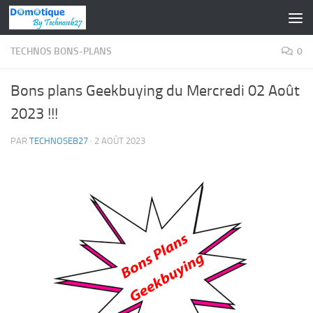
Skip to content
TECHNOS BONS-PLANS
0
Bons plans Geekbuying du Mercredi 02 Août
2023 !!!
PAR
TECHNOSEB27
·
2 AOÛT 2023