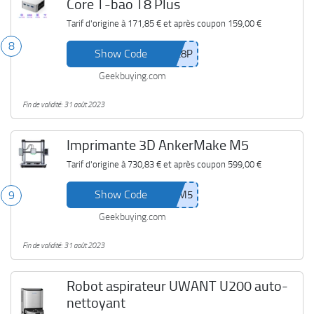
Core T-bao T8 Plus
Tarif d'origine à
171,85 €
et après coupon
159,00 €
8
Show Code
Geekbuying.com
Fin de validité: 31 août 2023
Imprimante 3D AnkerMake M5
Tarif d'origine à
730,83 €
et après coupon
599,00 €
Show Code
9
Geekbuying.com
Fin de validité: 31 août 2023
Robot aspirateur UWANT U200 auto-
nettoyant