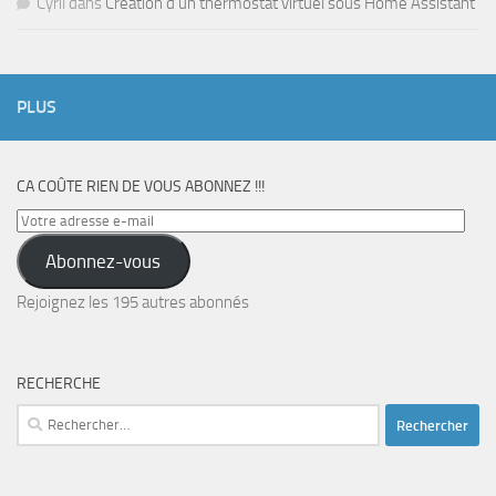
Cyril
dans
Création d’un thermostat virtuel sous Home Assistant
PLUS
CA COÛTE RIEN DE VOUS ABONNEZ !!!
Votre
adresse
Abonnez-vous
e-
mail
Rejoignez les 195 autres abonnés
RECHERCHE
Rechercher :