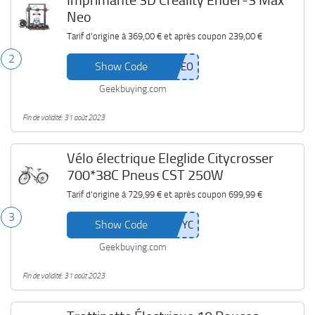
Imprimante 3D Creality Ender-3 Max
Neo
Tarif d'origine à
369,00 €
et après coupon
239,00 €
2
Show Code
Geekbuying.com
Fin de validité: 31 août 2023
Vélo électrique Eleglide Citycrosser
700*38C Pneus CST 250W
Tarif d'origine à
729,99 €
et après coupon
699,99 €
3
Show Code
Geekbuying.com
Fin de validité: 31 août 2023