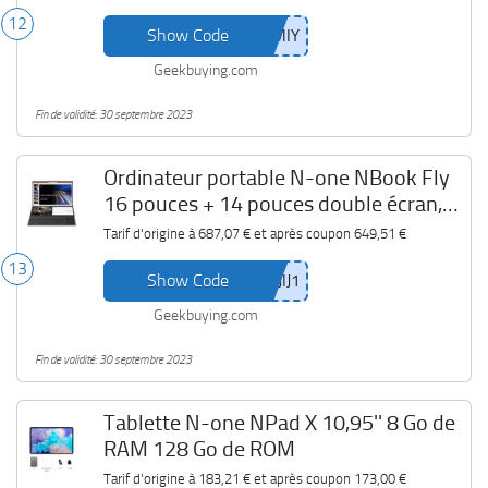
12
Show Code
Geekbuying.com
Fin de validité: 30 septembre 2023
Ordinateur portable N-one NBook Fly
16 pouces + 14 pouces double écran,
Intel Core i7-10750H, 16 Go DDR4 1 To
Tarif d'origine à
687,07 €
et après coupon
649,51 €
SSD
13
Show Code
Geekbuying.com
Fin de validité: 30 septembre 2023
Tablette N-one NPad X 10,95'' 8 Go de
RAM 128 Go de ROM
Tarif d'origine à
183,21 €
et après coupon
173,00 €