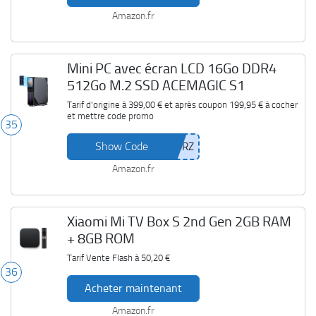
Amazon.fr
Mini PC avec écran LCD 16Go DDR4
512Go M.2 SSD ACEMAGIC S1
Tarif d'origine à
399,00 €
et après coupon
199,95 €
à cocher
et mettre code promo
35
Show Code
Amazon.fr
Xiaomi Mi TV Box S 2nd Gen 2GB RAM
+ 8GB ROM
Tarif Vente Flash à
50,20 €
36
Acheter maintenant
Amazon.fr