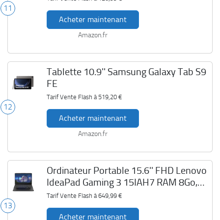
11
Acheter maintenant
Amazon.fr
Tablette 10.9'' Samsung Galaxy Tab S9
FE
Tarif Vente Flash à
519,20 €
12
Acheter maintenant
Amazon.fr
Ordinateur Portable 15.6'' FHD Lenovo
IdeaPad Gaming 3 15IAH7 RAM 8Go,
SSD 512Go
Tarif Vente Flash à
649,99 €
13
Acheter maintenant