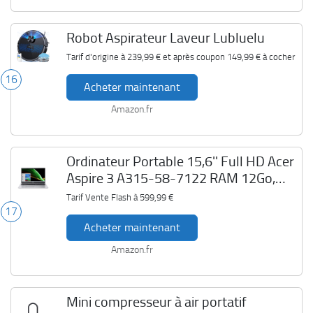
Robot Aspirateur Laveur Lubluelu
Tarif d'origine à
239,99 €
et après coupon
149,99 €
à cocher
16
Acheter maintenant
Amazon.fr
Ordinateur Portable 15,6'' Full HD Acer
Aspire 3 A315-58-7122 RAM 12Go,
SSD 512Go
Tarif Vente Flash à
599,99 €
17
Acheter maintenant
Amazon.fr
Mini compresseur à air portatif