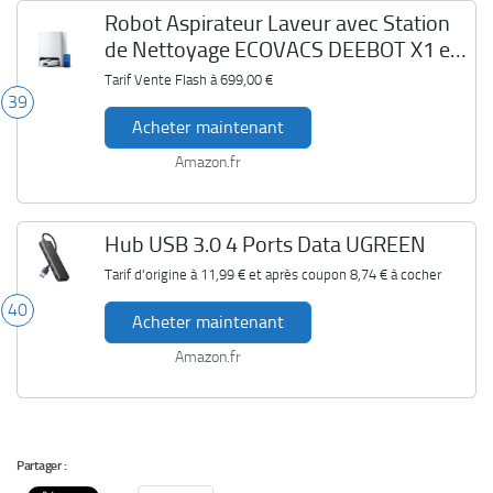
Robot Aspirateur Laveur avec Station
de Nettoyage ECOVACS DEEBOT X1 e
OMNI
Tarif Vente Flash à
699,00 €
39
Acheter maintenant
Amazon.fr
Hub USB 3.0 4 Ports Data UGREEN
Tarif d'origine à
11,99 €
et après coupon
8,74 €
à cocher
40
Acheter maintenant
Amazon.fr
Partager :