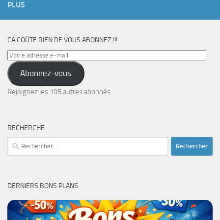
PLUS
CA COÛTE RIEN DE VOUS ABONNEZ !!!
Votre
adresse
Abonnez-vous
e-
mail
Rejoignez les 195 autres abonnés
RECHERCHE
Rechercher :
DERNIERS BONS PLANS