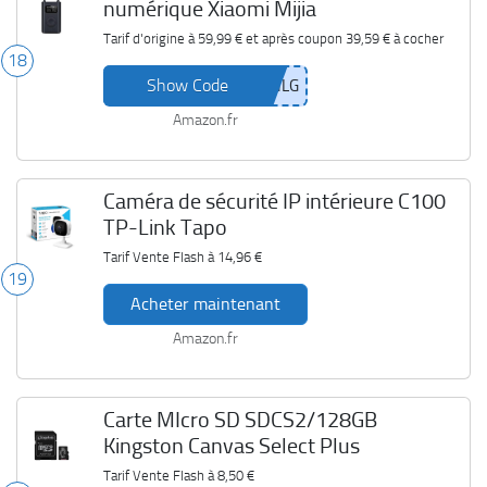
numérique Xiaomi Mijia
Tarif d'origine à
59,99 €
et après coupon
39,59 €
à cocher
18
Show Code
Amazon.fr
Caméra de sécurité IP intérieure C100
TP-Link Tapo
Tarif Vente Flash à
14,96 €
19
Acheter maintenant
Amazon.fr
Carte MIcro SD SDCS2/128GB
Kingston Canvas Select Plus
Tarif Vente Flash à
8,50 €