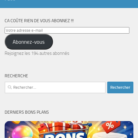
CA COÛTE RIEN DE VOUS ABONNEZ !!!
Votre
adresse
Abonnez-vous
e-
mail
Rejoignez les 194 autres abonnés
RECHERCHE
Rechercher :
DERNIERS BONS PLANS