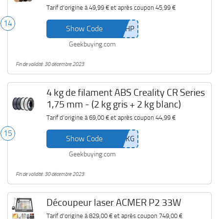
+ 1 kg gris)
Tarif d'origine à
49,99 €
et après coupon
45,99 €
14
Show Code
Geekbuying.com
Fin de validité: 30 décembre 2023
4 kg de filament ABS Creality CR Series
1,75 mm - (2 kg gris + 2 kg blanc)
Tarif d'origine à
69,00 €
et après coupon
44,99 €
15
Show Code
Geekbuying.com
Fin de validité: 30 décembre 2023
Découpeur laser ACMER P2 33W
Tarif d'origine à
829,00 €
et après coupon
749,00 €