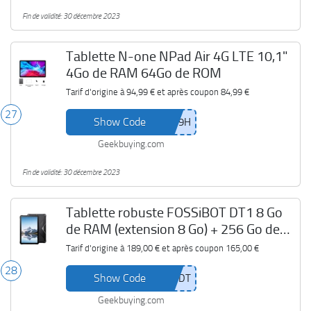
Fin de validité: 30 décembre 2023
Tablette N-one NPad Air 4G LTE 10,1"
4Go de RAM 64Go de ROM
Tarif d'origine à
94,99 €
et après coupon
84,99 €
27
Show Code
Geekbuying.com
Fin de validité: 30 décembre 2023
Tablette robuste FOSSiBOT DT1 8 Go
de RAM (extension 8 Go) + 256 Go de
ROM
Tarif d'origine à
189,00 €
et après coupon
165,00 €
28
Show Code
Geekbuying.com