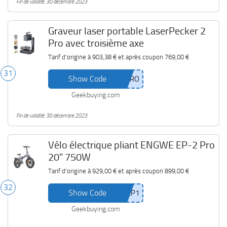
Fin de validité: 30 décembre 2023
Graveur laser portable LaserPecker 2
Pro avec troisième axe
Tarif d'origine à
903,38 €
et après coupon
769,00 €
31
Show Code
Geekbuying.com
Fin de validité: 30 décembre 2023
Vélo électrique pliant ENGWE EP-2 Pro
20" 750W
Tarif d'origine à
929,00 €
et après coupon
899,00 €
32
Show Code
Geekbuying.com