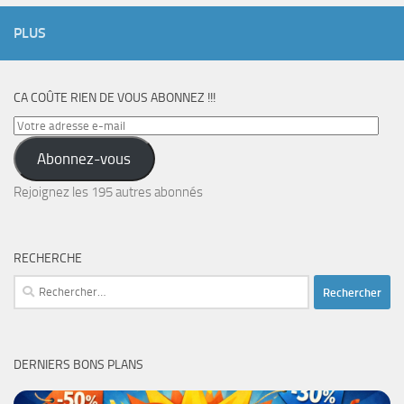
PLUS
CA COÛTE RIEN DE VOUS ABONNEZ !!!
Votre
adresse
Abonnez-vous
e-
mail
Rejoignez les 195 autres abonnés
RECHERCHE
Rechercher :
DERNIERS BONS PLANS