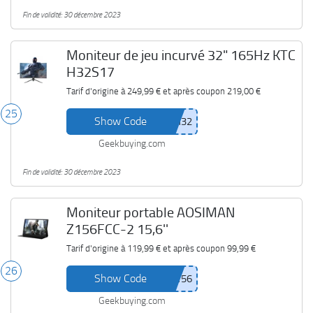
Fin de validité: 30 décembre 2023
Moniteur de jeu incurvé 32" 165Hz KTC
H32S17
Tarif d'origine à
249,99 €
et après coupon
219,00 €
25
Show Code
Geekbuying.com
Fin de validité: 30 décembre 2023
Moniteur portable AOSIMAN
Z156FCC-2 15,6''
Tarif d'origine à
119,99 €
et après coupon
99,99 €
26
Show Code
Geekbuying.com