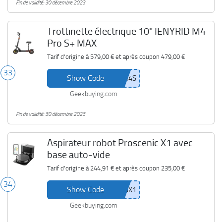
Fin de validité: 30 décembre 2023
Trottinette électrique 10" IENYRID M4
Pro S+ MAX
Tarif d'origine à
579,00 €
et après coupon
479,00 €
33
Show Code
Geekbuying.com
Fin de validité: 30 décembre 2023
Aspirateur robot Proscenic X1 avec
base auto-vide
Tarif d'origine à
244,91 €
et après coupon
235,00 €
34
Show Code
Geekbuying.com