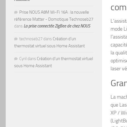
com
Prise NOUS A8M Wi-Fi 16A : la nouvelle
référence Matter - Domotique Technoseb27
L’assis
dans
La prise connectée ZigBee de chez NOUS
mode Li
l’assis
technoseb27
dans
Création d’un
capacit
thermostat virtuel sous Home Assistant
la qual
Cyril
dans
Création d’un thermostat virtuel
optimis
sous Home Assistant
laser v
Gran
La mach
que Las
XP / Wi
(LightB