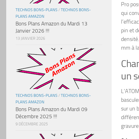
Pro pos
TECHNOS BONS-PLANS
/
TECHNOS BONS-
qui con
PLANS AMAZON
l’effica
Bons Plans Amazon du Mardi 13
pin et 
Janvier 2026 !!!
densité
13 JANVIER 2026
mm à la
Chan
un se
L’ATOMS
TECHNOS BONS-PLANS
/
TECHNOS BONS-
bascule
PLANS AMAZON
sur un 
Bons Plans Amazon du Mardi 09
Décembre 2025 !!!
différe
9 DÉCEMBRE 2025
gravure 