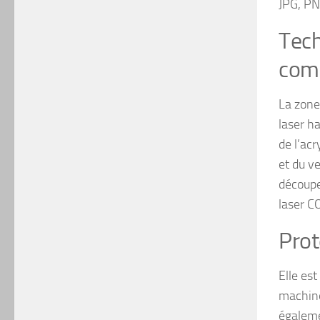
JPG, PN
Tech
com
La zone
laser h
de l’acr
et du ve
découpe
laser C
Prot
Elle es
machine
égalemen