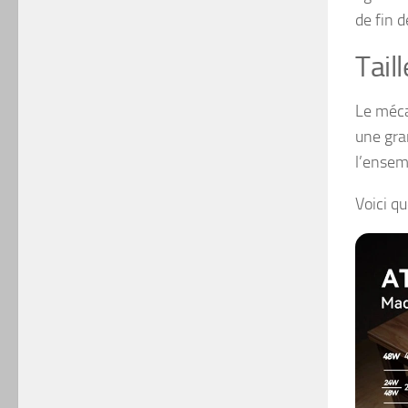
de fin d
Tail
Le méca
une gra
l’ensemb
Voici q