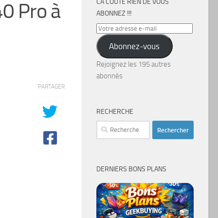
CA COÛTE RIEN DE VOUS
0 Pro à
ABONNEZ !!!
Votre
adresse
Abonnez-vous
e-
mail
Rejoignez les 195 autres
abonnés
PARTAGER
RECHERCHE
Rechercher :
DERNIERS BONS PLANS