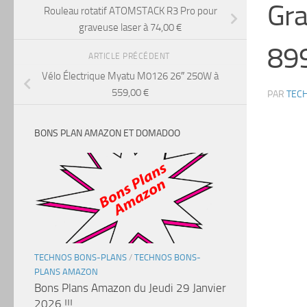
Gra
Rouleau rotatif ATOMSTACK R3 Pro pour
graveuse laser à 74,00 €
899
ARTICLE PRÉCÉDENT
Vélo Électrique Myatu M0126 26″ 250W à
559,00 €
PAR
TEC
BONS PLAN AMAZON ET DOMADOO
TECHNOS BONS-PLANS
/
TECHNOS BONS-
PLANS AMAZON
Bons Plans Amazon du Jeudi 29 Janvier
2026 !!!