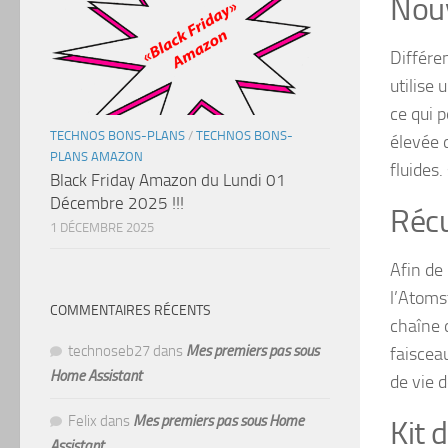
Nouv
Différe
utilise 
ce qui 
TECHNOS BONS-PLANS
/
TECHNOS BONS-
élevée 
PLANS AMAZON
fluides.
Black Friday Amazon du Lundi 01
Décembre 2025 !!!
Récu
1 DÉCEMBRE 2025
Afin de 
l’Atoms
COMMENTAIRES RÉCENTS
chaîne 
technoseb27
dans
Mes premiers pas sous
faiscea
Home Assistant
de vie 
Felix
dans
Mes premiers pas sous Home
Kit 
Assistant