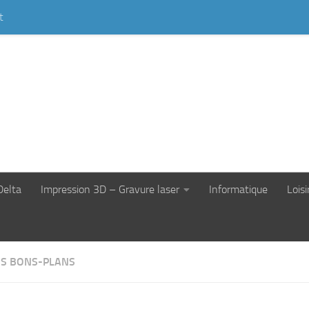
t
Delta
Impression 3D – Gravure laser
Informatique
Loisi
S BONS-PLANS