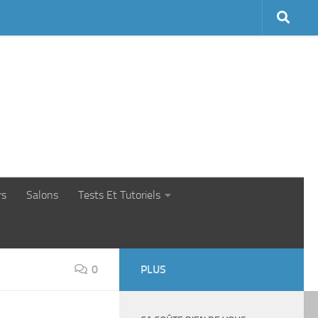
rs
Salons
Tests Et Tutoriels
0
PLUS