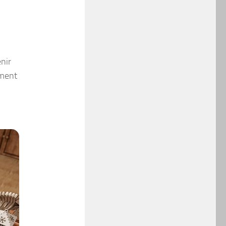
nir
ement