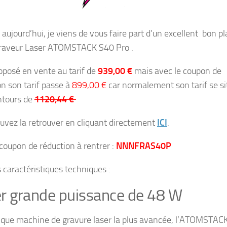
aujourd’hui, je viens de vous faire part d’un excellent bon p
Graveur Laser ATOMSTACK S40 Pro .
roposé en vente au tarif de
939,00 €
mais avec le coupon de
on son tarif passe à
899,00 €
car normalement son tarif se si
ntours de
1120,44 €
uvez la retrouver en cliquant directement
ICI
.
 coupon de réduction à rentrer :
NNNFRAS40P
s caractéristiques techniques :
r grande puissance de 48 W
 que machine de gravure laser la plus avancée, l’ATOMSTAC