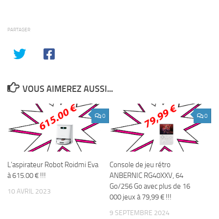
PARTAGER
VOUS AIMEREZ AUSSI...
0
0
L’aspirateur Robot Roidmi Eva
Console de jeu rétro
à 615.00 € !!!
ANBERNIC RG40XXV, 64
Go/256 Go avec plus de 16
10 AVRIL 2023
000 jeux à 79,99 € !!!
9 SEPTEMBRE 2024