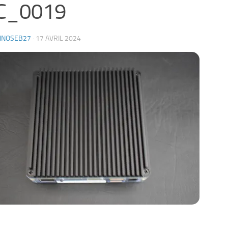
C_0019
HNOSEB27
·
17 AVRIL 2024