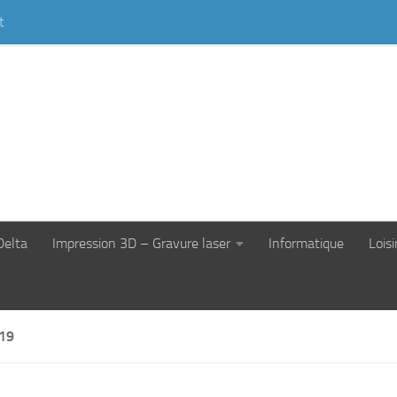
t
Delta
Impression 3D – Gravure laser
Informatique
Loisi
19