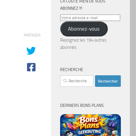
CA COÛTE RIEN DE VOUS
ABONNEZ !!!
Votre
adresse
Abonnez-vous
e-
PARTAGER
mail
Rejoignez les 194 autres
abonnés
RECHERCHE
Rechercher :
DERNIERS BONS PLANS