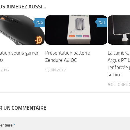
S AIMEREZ AUSSI...
0
1
ation souris gamer
Présentation batterie
La caméra 
00
Zendure A8 QC
Argus PT Ul
renforcée 
 2017
9 JUIN 2017
solaire
9 OCTOBRE 
ER UN COMMENTAIRE
entaire
*