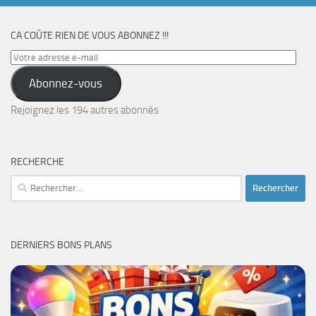
CA COÛTE RIEN DE VOUS ABONNEZ !!!
Votre
adresse
Abonnez-vous
e-
mail
Rejoignez les 194 autres abonnés
RECHERCHE
Rechercher :
DERNIERS BONS PLANS