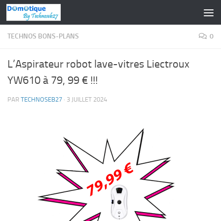
Skip to content
TECHNOS BONS-PLANS
0
L’Aspirateur robot lave-vitres Liectroux
YW610 à 79, 99 € !!!
PAR
TECHNOSEB27
·
3 JUILLET 2024